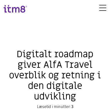
Gå
direkte
Tog
til
Me
indhold
Digitalt roadmap
giver AlfA Travel
overblik og retning i
den digitale
udvikling
Læsetid i minutter:
3