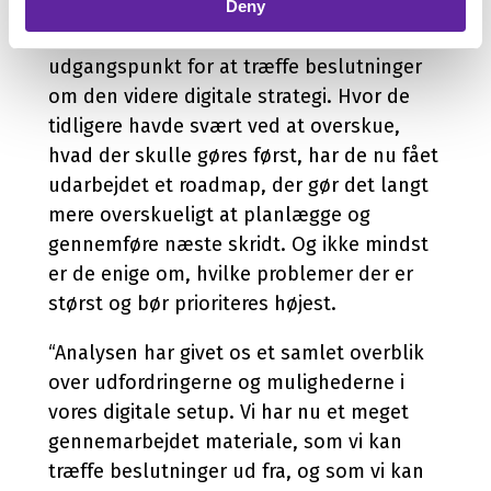
Deny
AlfA Travel står nu med et velfunderet
udgangspunkt for at træffe beslutninger
om den videre digitale strategi. Hvor de
tidligere havde svært ved at overskue,
hvad der skulle gøres først, har de nu fået
udarbejdet et roadmap, der gør det langt
mere overskueligt at planlægge og
gennemføre næste skridt. Og ikke mindst
er de enige om, hvilke problemer der er
størst og bør prioriteres højest.
“Analysen har givet os et samlet overblik
over udfordringerne og mulighederne i
vores digitale setup. Vi har nu et meget
gennemarbejdet materiale, som vi kan
træffe beslutninger ud fra, og som vi kan