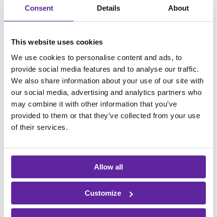
hverdagsprocesser og arbejdsgange
Consent
Details
About
kvantitativ undersøgelse blandt alle
medarbejdere
This website uses cookies
spørgeskemaundersøgelse blandt
We use cookies to personalise content and ads, to
kunder
provide social media features and to analyse our traffic.
kortlægning af eksisterende systemer
We also share information about your use of our site with
og processer på tværs af
our social media, advertising and analytics partners who
organisationen.
may combine it with other information that you’ve
provided to them or that they’ve collected from your use
of their services.
Resultat
Overblik, prioritering
Allow all
og et velfunderet
Customize
beslutningsgrundlag