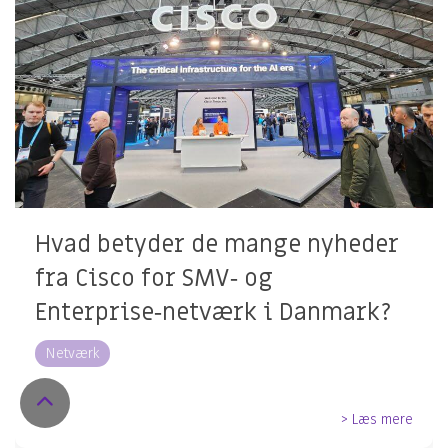
Hvad betyder de mange nyheder
fra Cisco for SMV‑ og
Enterprise‑netværk i Danmark?
Netværk
Return
to
> Læs mere
Top