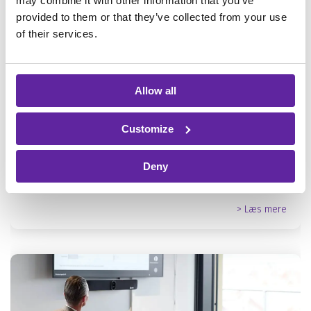
may combine it with other information that you’ve
provided to them or that they’ve collected from your use
of their services.
Skal jeg vælge Microsoft 365 E7,
Allow all
E5+Copilot eller E3+Copilot?
Customize
AI
Cyber Security
Deny
> Læs mere