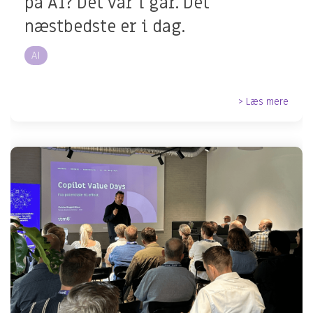
på AI? Det var i går. Det
næstbedste er i dag.
AI
> Læs mere