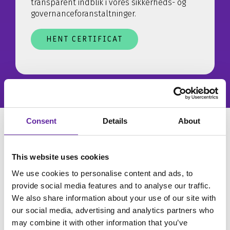
transparent indblik i vores sikkerheds- og
governanceforanstaltninger.
HENT CERTIFICAT
Consent
Details
About
itm8 er med i delaftale
This website uses cookies
01: It-drift
We use cookies to personalise content and ads, to
provide social media features and to analyse our traffic.
Hos itm8 er vi stolte af at være en del af den
We also share information about your use of our site with
nyeste SKI-rammeaftale 02.22 IT-driftskapacitet,
our social media, advertising and analytics partners who
som er dedikeret til den offentlige sektor. Målet
may combine it with other information that you’ve
med denne kommende rammeaftale 02.22 er at