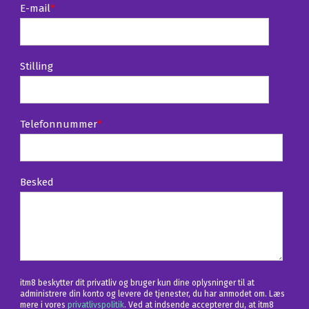
E-mail
*
Stilling
Telefonnummer
*
Besked
itm8 beskytter dit privatliv og bruger kun dine oplysninger til at
administrere din konto og levere de tjenester, du har anmodet om. Læs
mere i vores
privatlivspolitik
. Ved at indsende accepterer du, at itm8