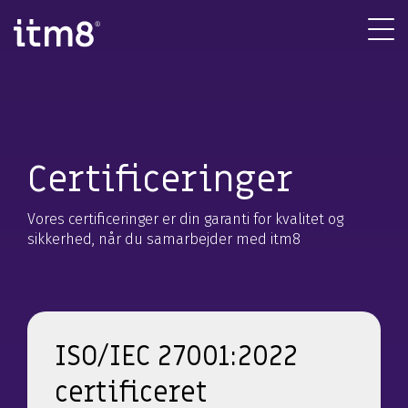
Gå
direkte
Tog
til
Me
indhold
Certificeringer
Vores certificeringer er din garanti for kvalitet og
sikkerhed, når du samarbejder med itm8
ISO/IEC 27001:2022
certificeret