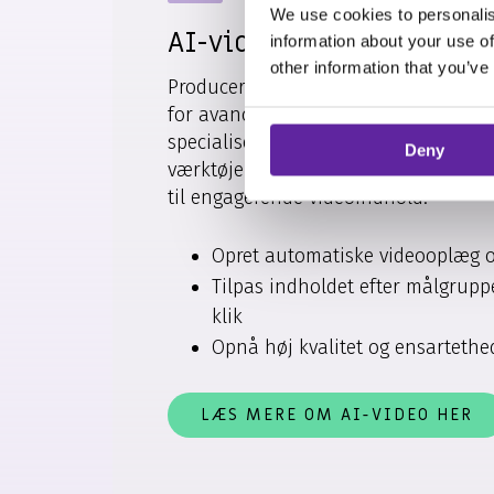
We use cookies to personalis
AI-video
information about your use of
other information that you’ve
Producer professionelle videoer på r
for avancerede kameraer, omfattende 
specialiseret viden. Med AI-video får 
Deny
værktøjer, der hurtigt og effektivt fo
til engagerende videoindhold.
Opret automatiske videooplæg o
Tilpas indholdet efter målgrupp
klik
Opnå høj kvalitet og ensartethed
LÆS MERE OM AI-VIDEO HER