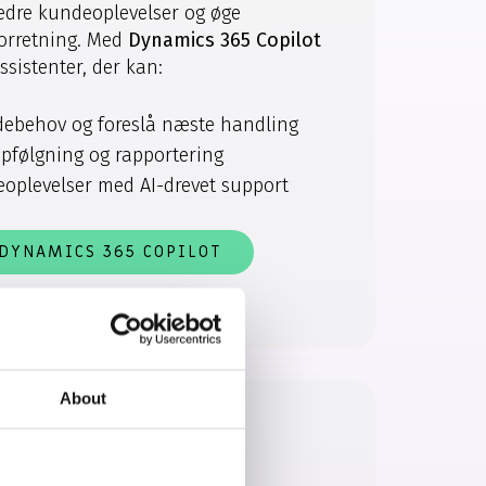
bedre kundeoplevelser og øge
 forretning. Med
Dynamics 365 Copilot
ssistenter, der kan:
debehov og foreslå næste handling
pfølgning og rapportering
oplevelser med AI-drevet support
DYNAMICS 365 COPILOT
About