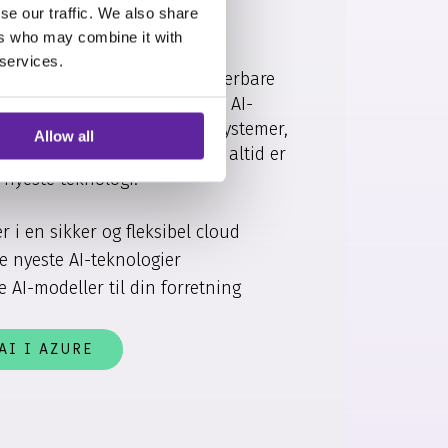
se our traffic. We also share
ers who may combine it with
 services.
undamentet for sikre og skalerbare
zure kan vi bygge avancerede AI-
rerer med dine eksisterende systemer,
Allow all
 og sikrer, at din virksomhed altid er
nyeste teknologi.
r i en sikker og fleksibel cloud
e nyeste AI-teknologier
 AI-modeller til din forretning
AI I AZURE