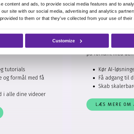
e content and ads, to provide social media features and to analy
AI i Azure
 our site with our social media, advertising and analytics partn
 provided to them or that they’ve collected from your use of their
Microsoft Azure
er f
ekordtid, uden behov
AI-løsninger. Med A
redigering eller
modeller, der integ
du intelligente
Customize
skalerer efter behov
rvandler dine idéer
på forkant med den 
Kør AI-løsninge
g tutorials
Få adgang til d
e og formål med få
Skab skalerbare
 i alle dine videoer
LÆS MERE OM 