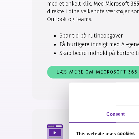
med et enkelt klik. Med
Microsoft 365
direkte i dine velkendte værktøjer so
Outlook og Teams.
Spar tid på rutineopgaver
Få hurtigere indsigt med AI-gen
Skab bedre indhold på kortere t
LÆS MERE OM MICROSOFT 365
Consent
This website uses cookies