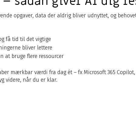
 – sådan giver AI dig re
 opgaver, data der aldrig bliver udnyttet, og behovet 
få tid til det vigtige
ningerne bliver lettere
n at bruge flere ressourcer
aber mærkbar værdi fra dag ét – fx Microsoft 365 Copilot,
g videre, når du er klar.