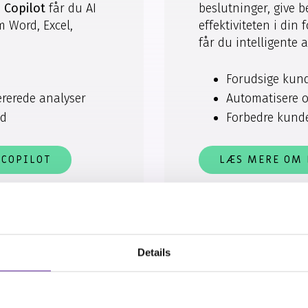
 Copilot
får du AI
beslutninger, give 
m Word, Excel,
effektiviteten i din
får du intelligente a
Forudsige kun
ererede analyser
Automatisere o
id
Forbedre kunde
 COPILOT
LÆS MERE OM 
Details