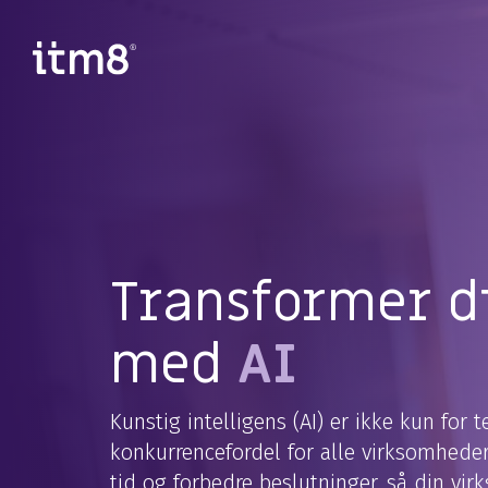
Gå
direkte
til
indhold
Transformer d
med
AI
Kunstig intelligens (AI) er ikke kun for 
konkurrencefordel for alle virksomheder.
tid og forbedre beslutninger, så din vi