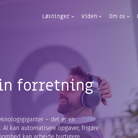
Løsninger
Viden
Om os
in forretning
teknologigiganter – det er en
 AI kan automatisere opgaver, frigøre
rksomhed kan arbejde hurtigere,