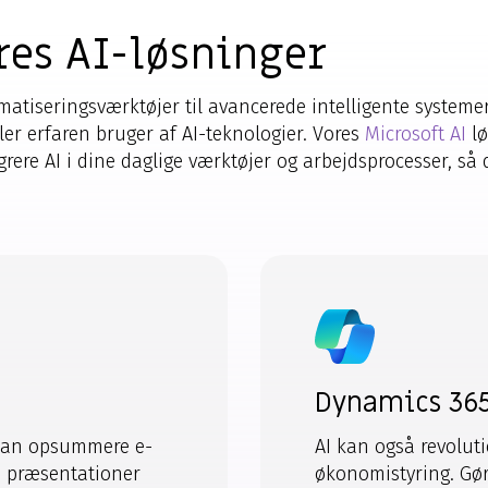
es AI-løsninger
tiseringsværktøjer til avancerede intelligente systemer.
er erfaren bruger af AI-teknologier. Vores
Microsoft AI
lø
egrere AI i dine daglige værktøjer og arbejdsprocesser, så
Dynamics 365
t kan opsummere e-
AI kan også revolut
e præsentationer
økonomistyring. Gøre