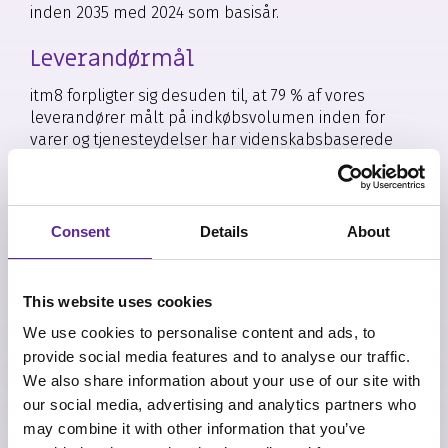
inden 2035 med 2024 som basisår.
Leverandørmål
itm8 forpligter sig desuden til, at 79 % af vores
leverandører målt på indkøbsvolumen inden for
varer og tjenesteydelser har videnskabsbaserede
klimamål inden 2030.
Consent
Details
About
Handlingsplan – bæredygtige
indkøb
This website uses cookies
Leverandørengagement er en central del af itm8’s
We use cookies to personalise content and ads, to
strategi for at reducere Scope 3-udledninger, da IT-
provide social media features and to analyse our traffic.
hardware og software står for cirka 75 % af de
We also share information about your use of our site with
samlede udledninger. Gennem ansvarlige indkøb og
our social media, advertising and analytics partners who
tæt samarbejde arbejder itm8 på at reducere
udledningerne i værdikæden, og målet er, at 79 % af
may combine it with other information that you’ve