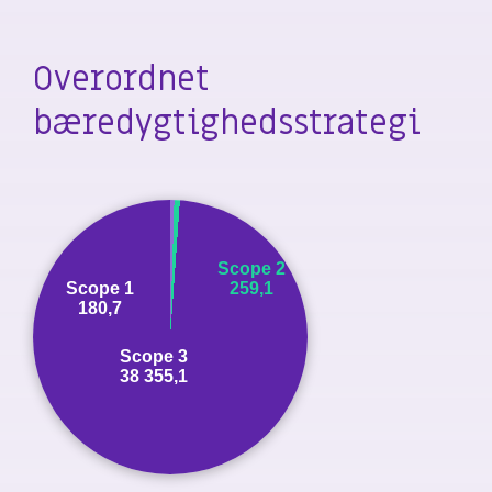
Overordnet
bæredygtighedsstrategi
Scope 2
Scope 1
259,1
180,7
Scope 3
38 355,1