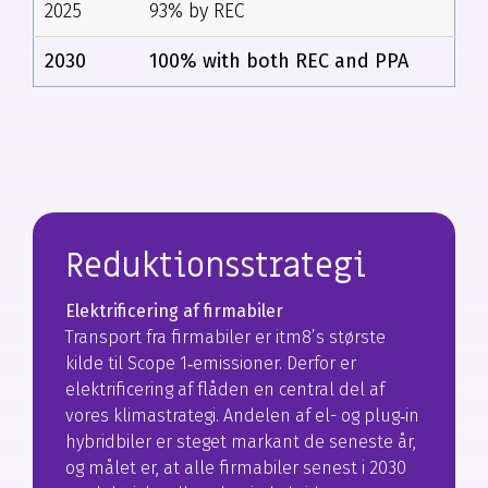
2025
93% by REC
2030
100% with both REC and PPA
Reduktionsstrategi
Elektrificering af firmabiler
Transport fra firmabiler er itm8’s største
kilde til Scope 1‑emissioner. Derfor er
elektrificering af flåden en central del af
vores klimastrategi. Andelen af el- og plug‑in
hybridbiler er steget markant de seneste år,
og målet er, at alle firmabiler senest i 2030