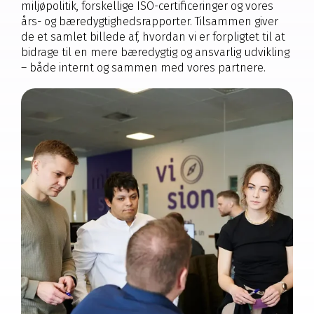
miljøpolitik, forskellige ISO-certificeringer og vores
års- og bæredygtighedsrapporter. Tilsammen giver
de et samlet billede af, hvordan vi er forpligtet til at
bidrage til en mere bæredygtig og ansvarlig udvikling
– både internt og sammen med vores partnere.