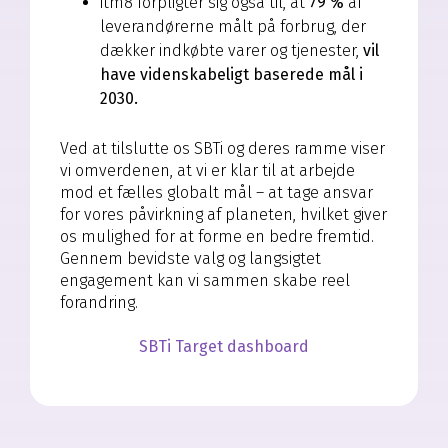
itm8 forpligter sig også til, at
79 %
af
leverandørerne målt på forbrug, der
dækker indkøbte varer og tjenester,
vil
have videnskabeligt baserede mål i
2030.
Ved at tilslutte os SBTi og deres ramme viser
vi omverdenen, at vi er klar til at arbejde
mod et fælles globalt mål – at tage ansvar
for vores påvirkning af planeten, hvilket giver
os mulighed for at forme en bedre fremtid.
Gennem bevidste valg og langsigtet
engagement kan vi sammen skabe reel
forandring.
SBTi Target dashboard