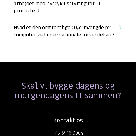
arbejder med livscyklusstyring for IT-
produkter?
Hvad er den omtrentlige CO₂e-mængde pr.
computer ved internationale forsendelser?
Skal vi bygge dagens og
morgendagens IT sammen?
Kontakt os
+45 6916 0004