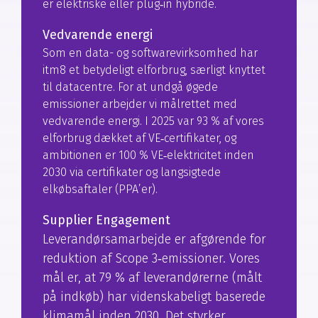
er elektriske eller plug‑in hybride.
Vedvarende energi
Som en data- og softwarevirksomhed har
itm8 et betydeligt elforbrug, særligt knyttet
til datacentre. For at undgå øgede
emissioner arbejder vi målrettet med
vedvarende energi. I 2025 var 93 % af vores
elforbrug dækket af VE‑certifikater, og
ambitionen er 100 % VE‑elektricitet inden
2030 via certifikater og langsigtede
elkøbsaftaler (PPA’er).
Supplier Engagement
Leverandørsamarbejde er afgørende for
reduktion af Scope 3‑emissioner. Vores
mål er, at 79 % af leverandørerne (målt
på indkøb) har videnskabeligt baserede
klimamål inden 2030. Det styrker