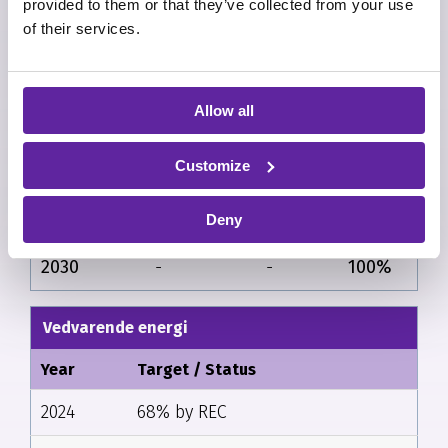
leverandørerne målt på indkøbsvolumen har
provided to them or that they’ve collected from your use
videnskabsbaserede klimamål inden 2030.
of their services.
Elektrificering af leasingbiler
Allow all
Year
Fossil fuel
Hybrids
Electric
Customize
2024
44%
18%
38%
2025
18%
26%
56%
Deny
2030
-
-
100%
Vedvarende energi
Year
Target / Status
2024
68% by REC