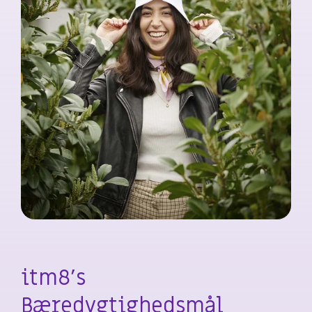
itm8's
B
æredygtighedsmål