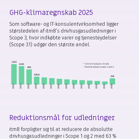
GHG-klimaregnskab 2025
Som software- og IT-konsulentvirksomhed ligger
størstedelen af itm8’s drivhusgasudledninger i
Scope 3, hvor indkøbte varer og tjenesteydelser
(Scope 3.1) udgør den største andel.
1154
* Unit of measure: t/co2e
1040
* Market based scope 1 and 2
855
439,8
346
2022
2023
2024
2025
2026
2027
2028
2029
2030
2031
2032
2033
2034
2035
Reduktionsmål for udledninger
itm8 forpligter sig til at reducere de absolutte
drivhusgasudledninger i Scope 1 og 2 med 63 %