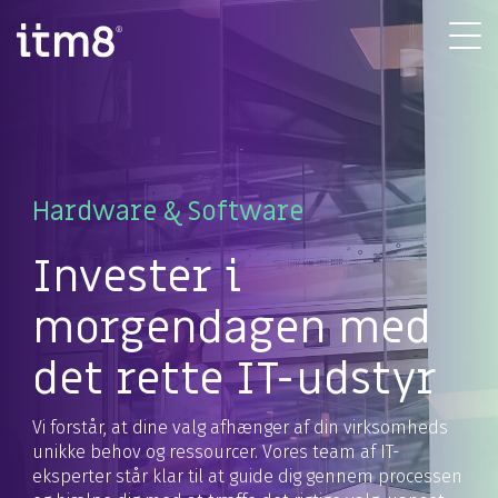
Gå
direkte
Tog
til
Me
indhold
Hardware & Software
Invester i
morgendagen med
det rette IT-udstyr
Vi forstår, at dine valg afhænger af din virksomheds
unikke behov og ressourcer. Vores team af IT-
eksperter står klar til at guide dig gennem processen