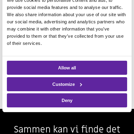
We use cookies to personalise content and ads, to
GRIMME Skandinavien har
provide social media features and to analyse our traffic.
We also share information about your use of our site with
fået mere værdi med én
our social media, advertising and analytics partners who
samlet IT-partner
may combine it with other information that you’ve
provided to them or that they’ve collected from your use
Med hjælp fra vores Product Sales-afdeling har
of their services.
GRIMME Skandinavien fået én samarbejdspartner,
der gør IT-driften lettere, minimerer hovedpinen og
sikrer skarpe priser på hardware.
Allow all
LÆS CASEN
Customize
Deny
Sammen kan vi finde det