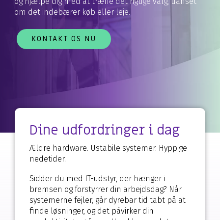
og hjælpe dig med at træffe det rigtige valg, uanset
om det indebærer køb eller leje.
KONTAKT OS NU
Dine udfordringer i dag
Ældre hardware. Ustabile systemer. Hyppige
nedetider.
Sidder du med IT-udstyr, der hænger i
bremsen og forstyrrer din arbejdsdag? Når
systemerne fejler, går dyrebar tid tabt på at
finde løsninger, og det påvirker din