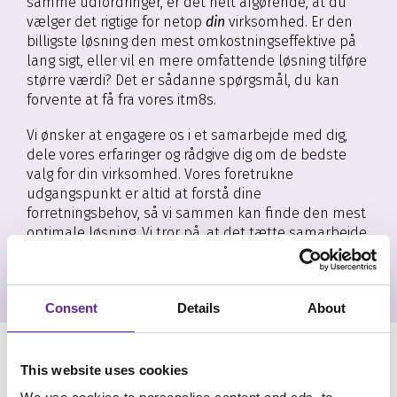
samme udfordringer, er det helt afgørende, at du
vælger det rigtige for netop
din
virksomhed. Er den
billigste løsning den mest omkostningseffektive på
lang sigt, eller vil en mere omfattende løsning tilføre
større værdi? Det er sådanne spørgsmål, du kan
forvente at få fra vores itm8s.
Vi ønsker at engagere os i et samarbejde med dig,
dele vores erfaringer og rådgive dig om de bedste
valg for din virksomhed. Vores foretrukne
udgangspunkt er altid at forstå dine
forretningsbehov, så vi sammen kan finde den mest
optimale løsning. Vi tror på, at det tætte samarbejde
er der, hvor de bedste resultater opnås.
Consent
Details
About
This website uses cookies
Case