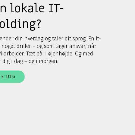
n lokale IT-
Kolding?
ender din hverdag og taler dit sprog. En it-
r noget driller – og som tager ansvar, når
vi arbejder. Tæt på. I øjenhøjde. Og med
r dig i dag – og i morgen.
PE DIG