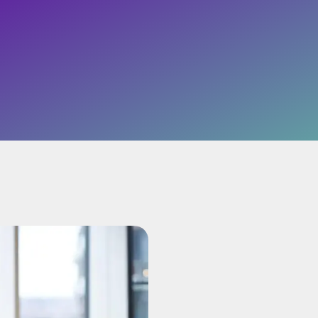
e
Application Manageme
sløsninger
Microsoft 365 Manage
cle Management
ønsordning
t 365 Cost Control
yk på IT