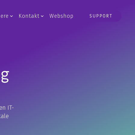
iere
Kontakt
Webshop
SUPPORT
IT-drift
Drift af IT-systemer
IT-outsourcing
Backup
ng
Disaster Recovery
en IT-
kale
ger
AI