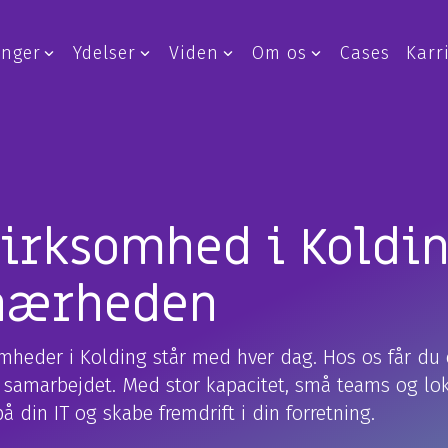
inger
Ydelser
Viden
Om os
Cases
Karr
 Security
IT-infrastruktur
& rådgivning
Netværksløsninger
sk IT-sikkerhed
Cloudløsninger
efence Center
Datacenter og hosting
virksomhed i Koldi
t Response
Erhvervstelefoni
 nærheden
ang af IT-sikkerhed
Service Desk
nder angreb?
Hybrid Cloud
omheder i Kolding står med hver dag. Hos os får du 
 i samarbejdet. Med stor kapacitet, små teams og lo
 din IT og skabe fremdrift i din forretning.
are & Software
Managed løsnin