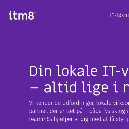
Gå
direkte
til
IT-løsn
indhold
Forretningssystemer
Cyber
Økonomisystem (ERP)
Ydelser 
Microsoft løsninger
Strategi
Customer Engagement (CRM)
Cyber D
Din lokale IT-
Business Intelligence
Inciden
– altid lige i
Cloud applikationer
Gennemg
Modern Workplace
Er du u
Vi kender de udfordringer, lokale virks
partner, der er tæt på – både fysisk og
teamm8s hjælper vi dig med at få styr på
Application Services
Hardw