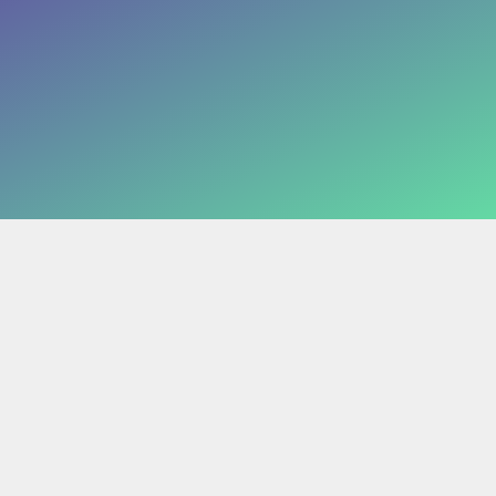
nt
Microsoft 365 Copilot
ment
Dynamics 365 Copilot
AI-video