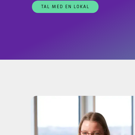
Databasehåndtering
Hardwar
TAL MED EN LOKAL
Cloud & Hosting Services
Møderum
FutureForms
Life Cy
Database Managed Services
Bruttol
Consulting Services
Microsof
Applikationsdrift og support
Copilot+
Zabbix
CO2-aftr