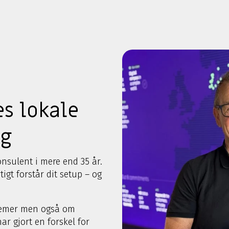
s lokale
ng
nsulent i mere end 35 år.
igt forstår dit setup – og
stemer men også om
ar gjort en forskel for