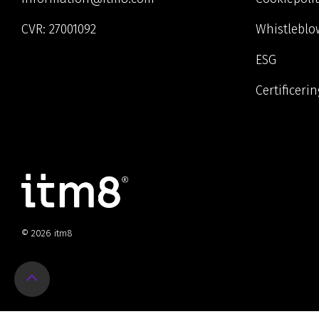
CVR:
27001092
Whistleblo
ESG
Certificeri
© 2026 itm8
Return
to
Top