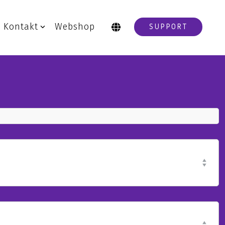
Kontakt
Webshop
SUPPORT
IT-drift
Drift af IT-systemer
IT-outsourcing
Backup
Disaster Recovery