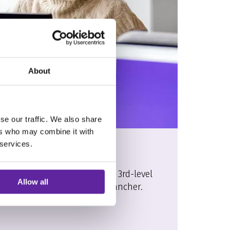
About
se our traffic. We also share
ers who may combine it with
 services.
Specialist
kus på at yde 1st-, 2.nd- og 3rd-level
Allow all
er inden for alle typer af brancher.