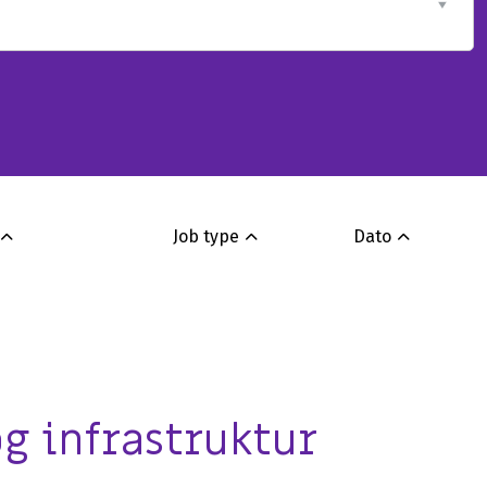
AI
er
Microsoft 365 Copilot
Dynamics 365 Copilot
Job type
Dato
AI-video
og infrastruktur