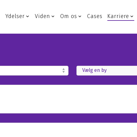
Ydelser
Viden
Om os
Cases
Karriere
Cyber Security
IT-infrastruktur
Ydelser & rådgivning
Netværksløsninger
Strategisk IT-sikkerhed
Cloudløsninger
Cyber Defence Center
Datacenter og hosting
Incident Response
Erhvervstelefoni
Gennemgang af IT-sikkerhed
Service Desk
Er du under angreb?
Hybrid Cloud