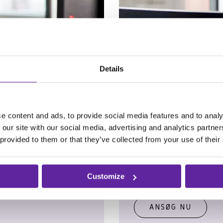
Details
e content and ads, to provide social media features and to analy
 our site with our social media, advertising and analytics partn
 provided to them or that they’ve collected from your use of their
ent
IT Support 
vor du tager ansvar
Spændende rolle med fo
Customize
n integreret del af
support til itm8’s kund
ANSØG NU