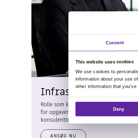
Consent
This website uses cookies
We use cookies to personalis
information about your use of
other information that you’ve
Infrastruktur konsul
Rolle som kundens betroede rådgiver, h
Deny
for opgaven fra start til slut og bliver e
konsulentteamet i itm8.
ANSØG NU