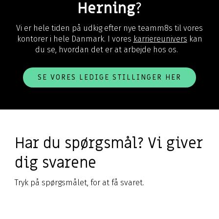
Herning
?
Vi er hele tiden på udkig efter nye teamm8s til vores
kontorer i hele Danmark. I vores
karriereunivers
kan
du se, hvordan det er at arbejde hos os.
SE VORES LEDIGE STILLINGER HER
Har du spørgsmål? Vi giver
dig svarene
Tryk på spørgsmålet, for at få svaret.