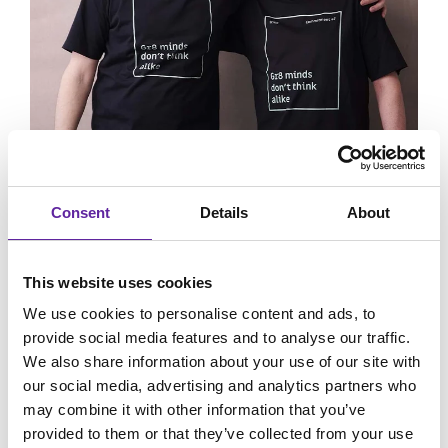
Consent
Details
About
Her kan du møde en lokal
This website uses cookies
m8 i Herning
We use cookies to personalise content and ads, to
provide social media features and to analyse our traffic.
I Herning er vi ikke bare til stede – vi er en aktiv del af
We also share information about your use of our site with
det lokale erhvervsliv og byens fællesskaber via
our social media, advertising and analytics partners who
flere partnerskaber.
may combine it with other information that you’ve
Du kan nemt støde på en af os hos
FC Midtjylland,
provided to them or that they’ve collected from your use