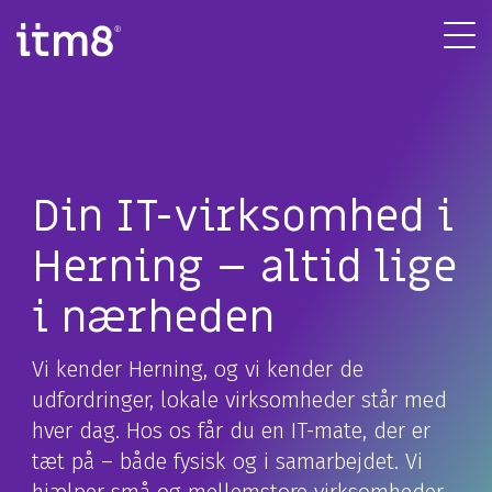
Gå
direkte
Tog
til
Me
indhold
Din IT-virksomhed i
Herning – altid lige
i nærheden
Vi kender Herning, og vi kender de
udfordringer, lokale virksomheder står med
hver dag. Hos os får du en IT-mate, der er
tæt på – både fysisk og i samarbejdet. Vi