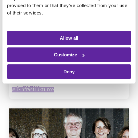
provided to them or that they’ve collected from your use
of their services.
Allow all
Oracle-optimering sparer
Customize
Crossbridge Energy for millioner
Deny
om året
> Læs mere
Modern Workplace
Cyber Security
IT-infrastruktur