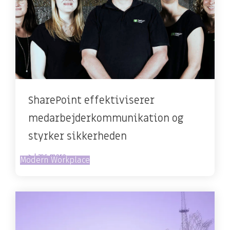
SharePoint effektiviserer
medarbejderkommunikation og
styrker sikkerheden
> Læs mere
Modern Workplace