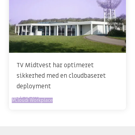
TV Midtvest har optimeret
sikkerhed med en cloudbaseret
deployment
> Læs mere
Modern Workplace
Cloud