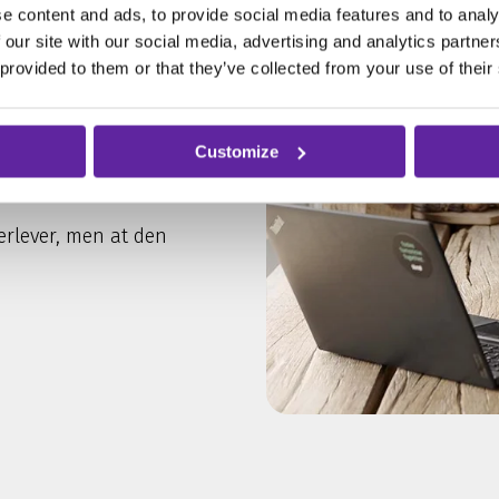
mmer afsted til tiden?
e content and ads, to provide social media features and to analy
længe I har råd til at
 our site with our social media, advertising and analytics partn
 provided to them or that they’ve collected from your use of their
tilfredshed.
Customize
fra en støttefunktion til
 og innovation.
verlever, men at den