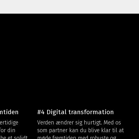
mtiden
#4 Digital transformation
ertidige
Verden ændrer sig hurtigt. Med os
for din
som partner kan du blive
klar til at
be et solidt
møde fremtiden med robuste og