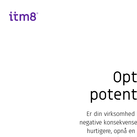
Gå
direkte
til
indhold
Op
poten
Er din virksomhed r
negative konsekvense
hurtigere, opnå en