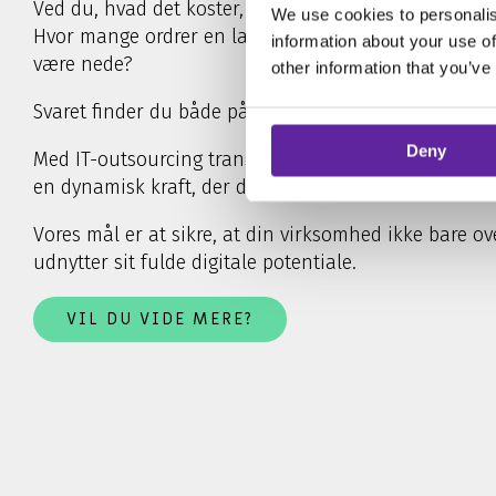
Ved du, hvad det koster, når kundernes varer ikke ko
We use cookies to personalis
Hvor mange ordrer en langsom webshop mister? Hvor 
information about your use of
være nede?
other information that you’ve
Svaret finder du både på bundlinjen og i kundernes 
Deny
Med IT-outsourcing transformerer vi dine IT-systemer 
en dynamisk kraft, der driver din virksomheds vækst
Vores mål er at sikre, at din virksomhed ikke bare o
udnytter sit fulde digitale potentiale.
VIL DU VIDE MERE?