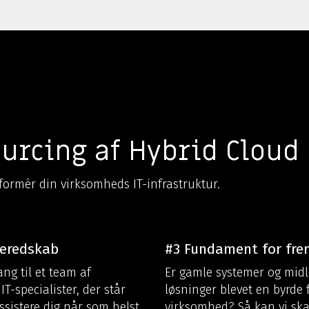
urcing af Hybrid Cloud
ormér din virksomheds IT-infrastruktur.
beredskab
#3 Fundament for fre
ng til et team af
Er gamle systemer og midl
IT-specialister, der står
løsninger blevet en byrde 
 assistere dig når som helst
virksomhed? Så kan vi ska