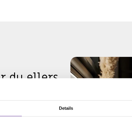
år du ellers
le. Derfor er det
Details
e ikke det, kan det koste