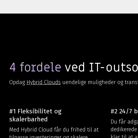
4 fordele
ved IT-outso
Opdag
Hybrid Clouds
uendelige muligheder og transf
#1 Fleksibilitet og
#2 24/7 
skalerbarhed
Du får adga
dedikerede 
Med Hybrid Cloud får du frihed til at
klar til at
tilpasse investeringer og skalere