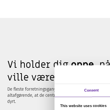
Vi holder dig
oppe
, n
ville være nede
De fleste forretningsgange er mere eller mindre digita
Consent
altafgørende, at de centrale systemer fungerer. Gør d
dyrt.
This website uses cookies