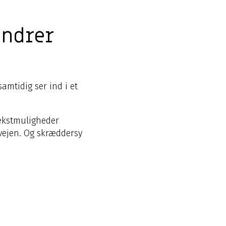
ændrer
amtidig ser ind i et
vækstmuligheder
 vejen. Og skræddersy