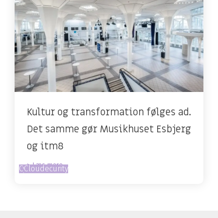
Kultur og transformation følges ad.
Det samme gør Musikhuset Esbjerg
og itm8
> Læs mere
Cyber Security
Cloud