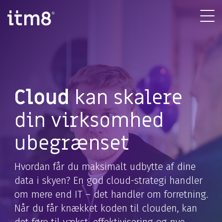
Gå
direkte
Tog
til
Me
indhold
Cloud
kan skalere
din virksomhed
ubegrænset
Hvordan får du maksimalt udbytte af dine
data i skyen? En god cloud-strategi handler
om mere end IT – det handler om forretning.
Når du får knækket koden til clouden, kan