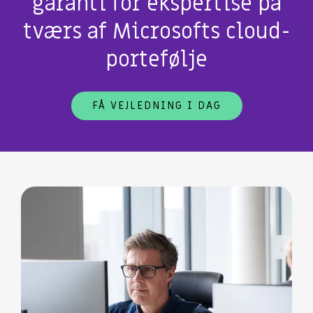
garanti for ekspertise på
tværs af Microsofts cloud-
portefølje
FÅ VEJLEDNING I DAG