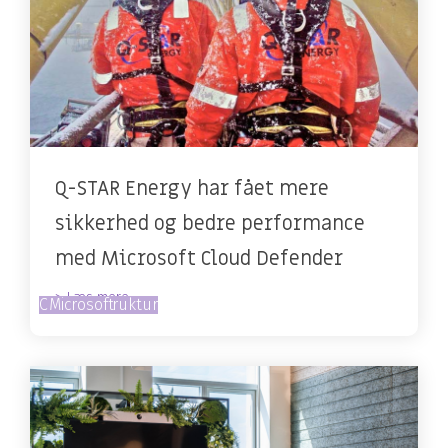
Q-STAR Energy har fået mere
sikkerhed og bedre performance
med Microsoft Cloud Defender
> Læs mere
Cloud
IT-infrastruktur
Microsoft