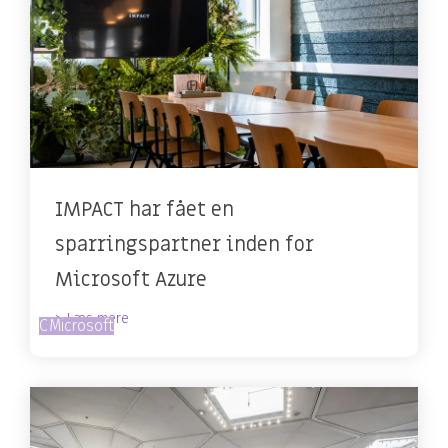
IMPACT har fået en
sparringspartner inden for
Microsoft Azure
> Læs mere
Cloud
Microsoft