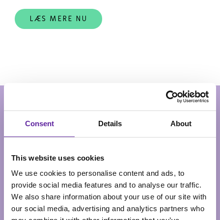
LÆS MERE NU
Viden
Consent
Details
About
Vil du gerne blive klogere
på cloud?
This website uses cookies
We use cookies to personalise content and ads, to
Her kan du læse vores populære e-bøger om cloud.
provide social media features and to analyse our traffic.
We also share information about your use of our site with
our social media, advertising and analytics partners who