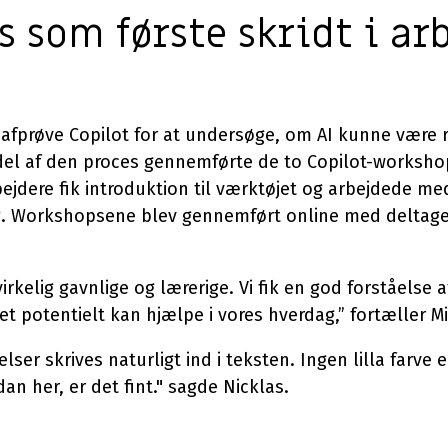
 som første skridt i ar
 afprøve Copilot for at undersøge, om AI kunne være r
del af den proces gennemførte de to Copilot-worksho
jdere fik introduktion til værktøjet og arbejdede m
g. Workshopsene blev gennemført online med deltage
irkelig gavnlige og lærerige. Vi fik en god forståelse
et potentielt kan hjælpe i vores hverdag,” fortæller Mi
lser skrives naturligt ind i teksten. Ingen lilla farve el
an her, er det fint." sagde Nicklas.