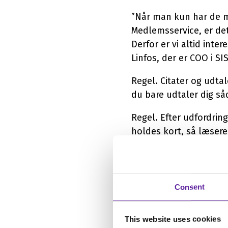
”Når man kun har de me
Medlemsservice, er det
Derfor er vi altid inte
Linfos, der er COO i SI
Regel. Citater og udtale
du bare udtaler dig såd
Regel. Efter udfordri
holdes kort, så læsere
gerne skære unødvendi
Consent
“De to wo
This website uses cookies