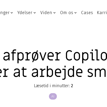
inger
Ydelser
Viden
Om os
Cases
Karr
 Security
IT-infrastruktur
& rådgivning
Netværksløsninger
sk IT-sikkerhed
Cloudløsninger
afprøver Copilo
efence Center
Datacenter og hosting
t Response
Erhvervstelefoni
r at arbejde sm
ang af IT-sikkerhed
Service Desk
nder angreb?
Hybrid Cloud
Læsetid i minutter:
2
AI
are & Software
Managed løsnin