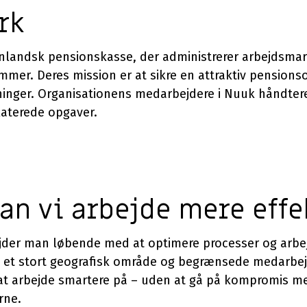
rk
ønlandsk pensionskasse, der administrerer arbejdsma
mer. Deres mission er at sikre en attraktiv pensions
ninger. Organisationens medarbejdere i Nuuk håndterer 
aterede opgaver.
an vi arbejde mere effe
ejder man løbende med at optimere processer og arb
et stort geografisk område og begrænsede medarbejd
r at arbejde smartere på – uden at gå på kompromis m
rne.