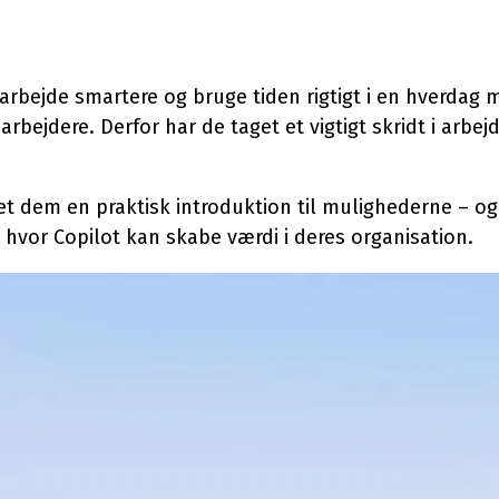
e
Application Manageme
sløsninger
Microsoft 365 Manage
cle Management
 arbejde smartere og bruge tiden rigtigt i en hverda
ejdere. Derfor har de taget et vigtigt skridt i arbejd
ønsordning
t 365 Cost Control
t dem en praktisk introduktion til mulighederne – og
 hvor Copilot kan skabe værdi i deres organisation.
yk på IT