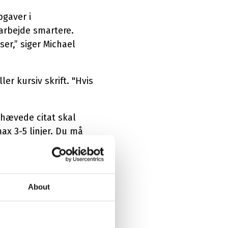
pgaver i
 arbejde smartere.
ser,” siger Michael
ler kursiv skrift. "Hvis
mhævede citat skal
ax 3-5 linjer. Du må
About