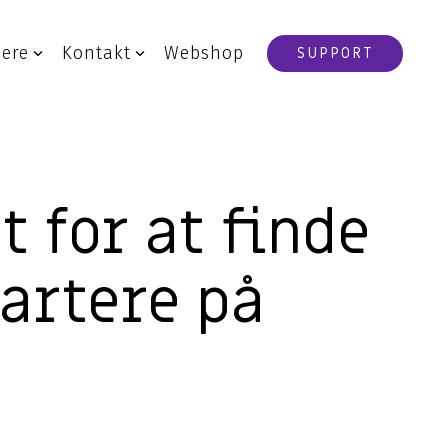
iere
Kontakt
Webshop
SUPPORT
IT-drift
Drift af IT-systemer
IT-outsourcing
t for at finde
Backup
Disaster Recovery
artere på
ger
AI