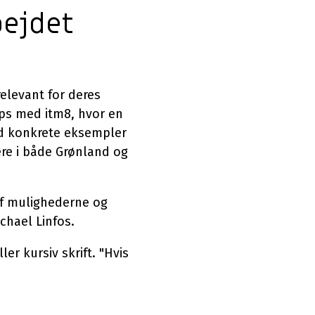
bejdet
elevant for deres
ps med itm8, hvor en
ed konkrete eksempler
re i både Grønland og
 af mulighederne og
chael Linfos.
ler kursiv skrift. "Hvis