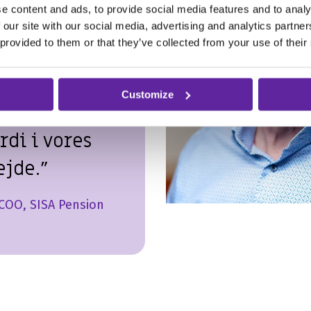
introduktion
e content and ads, to provide social media features and to analy
hederne med
 our site with our social media, advertising and analytics partn
 provided to them or that they’ve collected from your use of their
 er vi i gang
este det og
Customize
af, hvor det
rdi i vores
ejde.”
 COO, SISA Pension