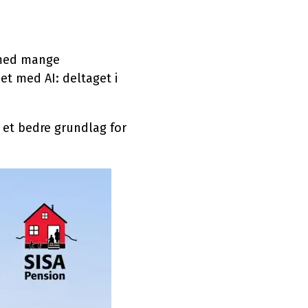
nt
Microsoft 365 Copilot
ment
Dynamics 365 Copilot
g med mange
AI-video
et med AI: deltaget i
 et bedre grundlag for