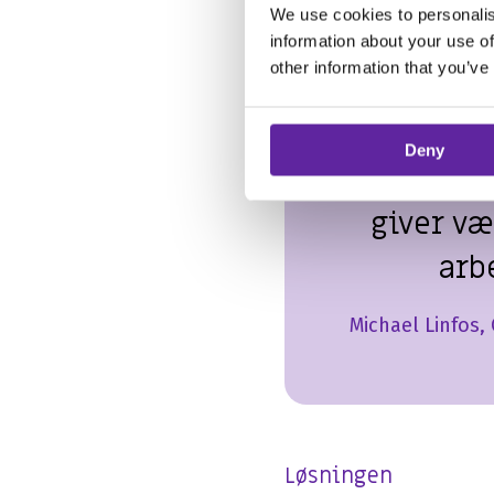
os en god 
We use cookies to personalis
til mulig
information about your use of
other information that you’ve
Copilot. Nu
med at t
Deny
finde ud 
giver væ
arb
Michael Linfos,
Løsningen