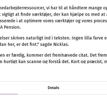
darbejderressourcer, vi har til at håndtere mange o
 vigtigt at finde værktøjer, der kan hjælpe os med at
resserede i at optimere vores værktøjer og vores proces
SA Pension.
lser skrives naturligt ind i teksten. Ingen lilla farve el
an her, er det fint." sagde Nicklas.
ngen er færdig, kommer det fremhævede citat. Det fre
n hurtigt kan scanne og forstå det. Kort og præcist, m
ge sætninger ud af et citat.
Details
rkshops gav