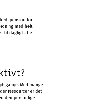
rkedspension for
ordning med højt
til dagligt alle
ktivt?
ejdsgange. Med mange
er ressourcer er det
ed den personlige