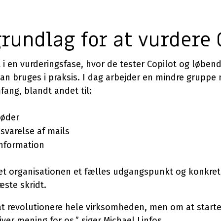
grundlag for at vurdere 
 i en vurderingsfase, hvor de tester Copilot og løbende 
an bruges i praksis. I dag arbejder en mindre grupp
mfang, blandt andet til:
møder
svarelse af mails
nformation
t organisationen et fælles udgangspunkt og konkrete
æste skridt.
t revolutionere hele virksomheden, men om at starte 
iver mening for os,” siger Michael Linfos.