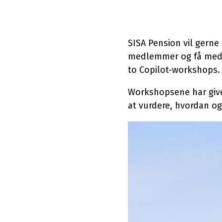
Databasehåndtering
Hardwar
Cloud & Hosting Services
Møderum
FutureForms
Life Cy
SISA Pension vil gerne
medlemmer og få medarb
Database Managed Services
Bruttol
to Copilot-workshops.
Consulting Services
Microsof
Workshopsene har give
Applikationsdrift og support
Copilot+
at vurdere, hvordan og
Zabbix
CO2-aftr