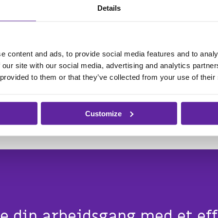
Details
mer vi i gang?
e content and ads, to provide social media features and to analy
ere med HTTPS certifikater (test-login og login)
 our site with our social media, advertising and analytics partn
 provided to them or that they’ve collected from your use of their
erver til rådighed til udsendelse af personlig adgangskod
 certifikater.
Customize
re din arbejdsgang med et eff