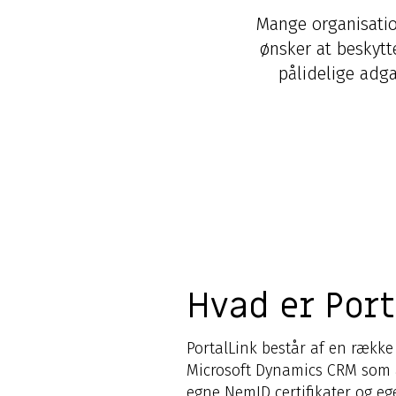
Mange organisatio
ønsker at beskytt
pålidelige adg
Hvad er Port
PortalLink består af en række
Microsoft Dynamics CRM som ad
egne NemID certifikater og ege