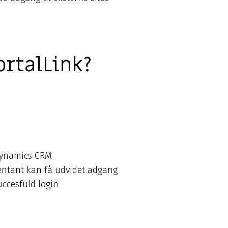
ortalLink?
 Dynamics CRM
sentant kan få udvidet adgang
uccesfuld login