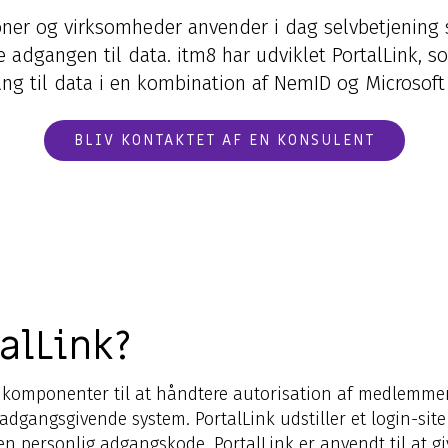
ner og virksomheder anvender i dag selvbetjenin
e adgangen til data. itm8 har udviklet PortalLink, so
ang til data i en kombination af NemID og Microsof
BLIV KONTAKTET AF EN KONSULENT
alLink?
 komponenter til at håndtere autorisation af medlemmer t
gangsgivende system. PortalLink udstiller et login-site 
n personlig adgangskode. PortalLink er anvendt til at gi