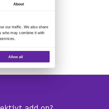
About
se our traffic. We also share
ers who may combine it with
 services.
e
Allow all
ektivt add on?