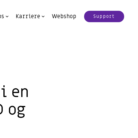
os
Karriere
Webshop
Support
 i en
D og