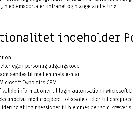
g, medlemsportaler, intranet og mange andre ting.
tionalitet indeholder P
ation
/eller egen personlig adgangskode
som sendes til medlemmets e-mail
 Microsoft Dynamics CRM
f valide informationer til login autorisation i Microsoft
 eksempelvis medarbejdere, folkevalgte eller tillidsrepræ
validering af loginsessioner til hjemmesider som kræver s