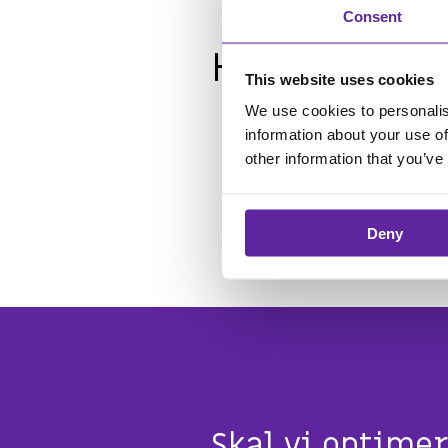
Consent
Hvordan kom
This website uses cookies
We use cookies to personalis
Man skal have to IIS-serv
information about your use of
other information that you’ve
Man skal stille en mails
Man skal have egne NemID
Deny
Skal vi optime