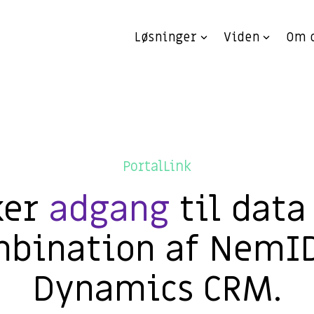
Løsninger
Viden
Om 
PortalLink
ker
adgang
til data
bination af NemI
Dynamics CRM.