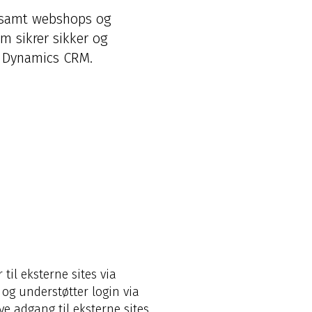
g samt webshops og
m sikrer sikker og
t Dynamics CRM.
il eksterne sites via
og understøtter login via
ve adgang til eksterne sites