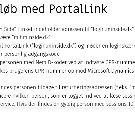
rløb med PortalLink
n Side”. Linket indeholder adressen til ”login.minside.dk
ære ”mit.minside.dk”
til PortalLink (”login.minside.dk”) og møder en loginsk
r personlig adgangskode
 personen med NemID-koder ved at indtaste CPR-nummer f
ekkes brugerens CPR-nummer op mod Microsoft Dynamics 
endes personen tilbage til returneringsadressen (f.eks. ”m
ficere hvilken person, som er logget ind ved at læse sessio
ervice. Hvis der findes en gyldig person med sessions-ID
ta såsom stamdata og roller
e rundt på de sider som er beskyttet med login