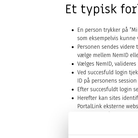
Et typisk fo
En person trykker på ”Mi
som eksempelvis kunne v
Personen sendes videre 
vælge mellem NemID elle
Vælges NemID, valideres
Ved succesfuld login tj
ID på personens session
Efter succesfuldt login s
Herefter kan sites identi
PortalLink eksterne webs
forespørge på medlemsda
Personen kan nu naviger