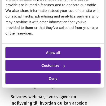
provide social media features and to analyse our traffic.
We also share information about your use of our site with
Lidt er 1000x bedre end
our social media, advertising and analytics partners who
may combine it with other information that you’ve
ingenting
provided to them or that they’ve collected from your use
of their services.
Sidder du og tænker: “Vi har faktisk ikke
rigtig noget endnu…”? Så er det helt okay.
For så betyder det formentlig, at der
Allow all
findes flere lavthængende frugter i dine
IT-systemer, som med mindre indsatser
Customize
kan optimeres og gøres mere sikre. Og vi
kan hjælpe dig med at komme godt i
Deny
gang, uden at det bliver hverken
uoverskueligt eller dyrt.
Se vores webinar, hvor vi giver en
indflyvning til, hvordan du kan arbejde