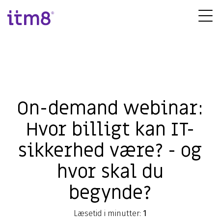
Gå
direkte
Tog
til
Me
indhold
On-demand webinar:
Hvor billigt kan IT-
sikkerhed være? - og
hvor skal du
begynde?
Læsetid i minutter:
1