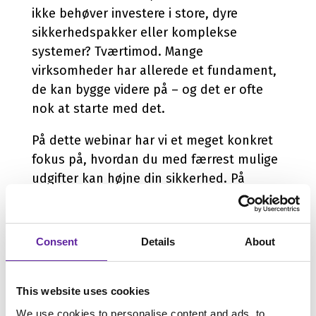
ikke behøver investere i store, dyre
sikkerhedspakker eller komplekse
systemer? Tværtimod. Mange
virksomheder har allerede et fundament,
de kan bygge videre på – og det er ofte
nok at starte med det.
På dette webinar har vi et meget konkret
fokus på, hvordan du med færrest mulige
udgifter kan højne din sikkerhed. På
webinaret får du svar på:
Hvad koster det at komme i gang?
Consent
Details
About
Hvor er de største risici for mindre
virksomheder?
This website uses cookies
Hvordan kan du få mere sikkerhed
uden at gøre det besværligt?
We use cookies to personalise content and ads, to