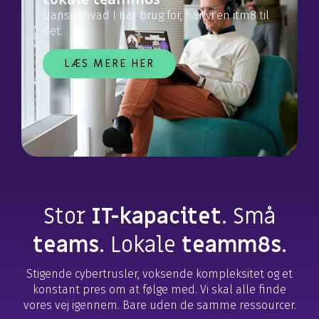
Lokale teamm8s
Uanset hvad I har brug for, har vi en itm8 til
det.
LÆS MERE HER
Stor
IT-kapacitet
. Små
teams
. Lokale
teamm8s
.
Stigende cybertrusler, voksende kompleksitet og et
konstant
pres om at følge med. Vi skal alle finde
vores vej igennem.
Bare uden de samme ressourcer.