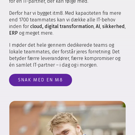
for en IT-partner, der kan følge med.
Derfor har vi bygget itm8. Med kapaciteten fra mere
end 1700 teammates kan vi dække alle IT-behov
inden for
cloud
,
digital transformation
,
AI
,
sikkerhed
,
ERP
og meget mere.
I møder det hele gennem dedikerede teams og
lokale teammates, der forstår jeres forretning. Det
betyder færre leverandører, færre kompromiser og
én samlet IT-partner – i dag og i morgen.
SNAK MED EN M8