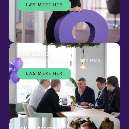
LÆS MERE HER
Små teams
Uanset hvor I står, leverer vi i øjenhøjde.
LÆS MERE HER