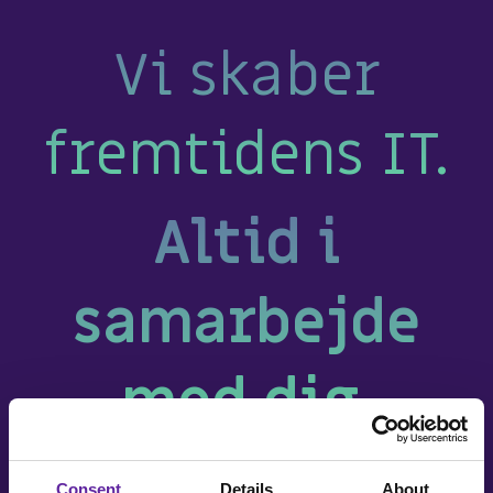
Vi skaber
fremtidens IT.
Altid i
samarbejde
med dig
.
Consent
Details
About