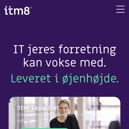
Gå
direkte
Tog
til
Me
indhold
IT jeres forretning
kan vokse med.
Leveret i øjenhøjde.
Stor kapacitet
Uanset hvordan I vil vokse, er vi bygget til
det.