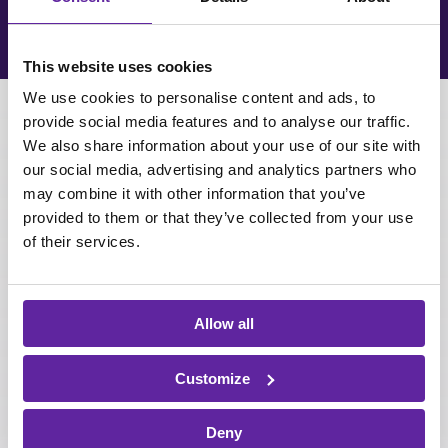
This website uses cookies
We use cookies to personalise content and ads, to
provide social media features and to analyse our traffic.
Sammen
We also share information about your use of our site with
our social media, advertising and analytics partners who
+1.700 itm8s er klar til at
may combine it with other information that you’ve
hjælpe dig
provided to them or that they’ve collected from your use
of their services.
Vi vil ikke bare være din IT-leverandør. Vi vil være din
m8* [*mate]. Det er det, vi og vores navn står for: at
vi er kundernes IT-mate. Den person, som forstår
Allow all
sammenhængen mellem dine mål for fremtiden. Og
hvad vi skal gøre i dag, for at realisere de mål
sammen.
Customize
Vi tror på, at samarbejde er nøglen til succes. Derfor
Deny
har vi skabt et fundament og en kultur, hvor vi