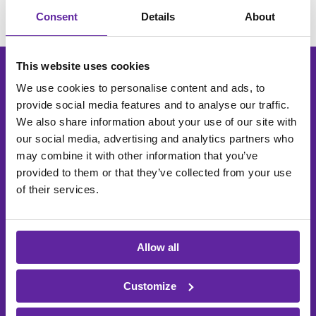
Consent
Details
About
This website uses cookies
We use cookies to personalise content and ads, to
Vil du vide mere om
provide social media features and to analyse our traffic.
We also share information about your use of our site with
workshoppen?
our social media, advertising and analytics partners who
may combine it with other information that you’ve
Udfyld formularen, og vi kontakter dig.
provided to them or that they’ve collected from your use
of their services.
Fornavn
*
Allow all
Efternavn
*
Customize