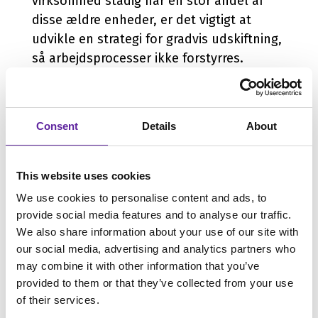
virksomhed stadig har en stor andel af
disse ældre enheder, er det vigtigt at
udvikle en strategi for gradvis udskiftning,
så arbejdsprocesser ikke forstyrres.
3. Planlæg indkøb af nye
Consent
Details
About
PC'er
For at undgå leveringsproblemer og
This website uses cookies
prisstigninger, bør du handle i god tid.
We use cookies to personalise content and ads, to
Overvej også cloud-løsninger eller
provide social media features and to analyse our traffic.
alternative operativsystemer. At investere i
We also share information about your use of our site with
our social media, advertising and analytics partners who
nye enheder nu kan sikre, at din
may combine it with other information that you’ve
virksomhed har det nødvendige udstyr,
provided to them or that they’ve collected from your use
når Windows 10 officielt ikke længere
of their services.
understøttes. Desuden giver tidlig