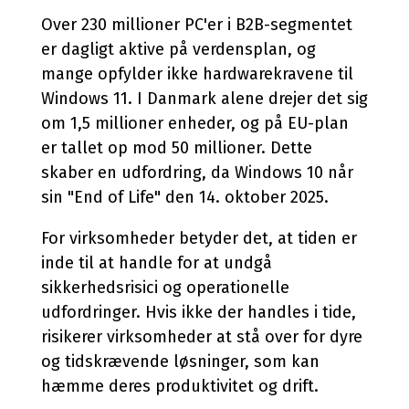
Application Services
Hardware & Software
Managed løsning
AI
Over 230 millioner PC'er i B2B-segmentet
Databasehåndtering
Hardware
Application Management
er dagligt aktive på verdensplan, og
Microsoft 365 Copilot
Cloud & Hosting Services
Møderumsløsninger
Microsoft 365 Management
mange opfylder ikke hardwarekravene til
Dynamics 365 Copilot
Windows 11. I Danmark alene drejer det sig
FutureForms
Life Cycle Management
om 1,5 millioner enheder, og på EU-plan
AI-video
Database Managed Services
Bruttolønsordning
er tallet op mod 50 millioner. Dette
Consulting Services
Microsoft 365 Cost Control
skaber en udfordring, da Windows 10 når
sin "End of Life" den 14. oktober 2025.
Applikationsdrift og support
Copilot+
Zabbix
CO2-aftryk på IT
For virksomheder betyder det, at tiden er
inde til at handle for at undgå
sikkerhedsrisici og operationelle
udfordringer. Hvis ikke der handles i tide,
risikerer virksomheder at stå over for dyre
og tidskrævende løsninger, som kan
hæmme deres produktivitet og drift.