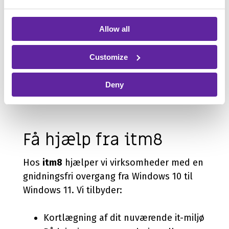
planlægning mulighed for bedre
budgetstyring og mere fleksible
Allow all
betalingsløsninger, som kan reducere den
økonomiske belastning.
Customize
FÅ HJÆLP TIL EN HANDLINGSPLAN
Deny
NU
Få hjælp fra itm8
Hos
itm8
hjælper vi virksomheder med en
gnidningsfri overgang fra Windows 10 til
Windows 11. Vi tilbyder:
Kortlægning af dit nuværende it-miljø