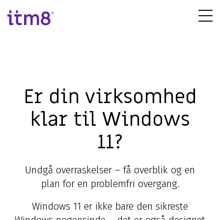
Gå
direkte
Tog
til
Me
indhold
Er din virksomhed
klar til Windows
11?
Undgå overraskelser – få overblik og en
plan for en problemfri overgang.
Windows 11 er ikke bare den sikreste