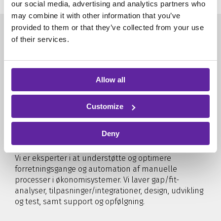
our social media, advertising and analytics partners who
may combine it with other information that you’ve
provided to them or that they’ve collected from your use
Hvem var og er AddPro
of their services.
Danmark?
Hos AddPro yder vi konsulent- og supportbistand på
Allow all
forretningskritiske IT-løsninger og sikrer din
virksomheds IT er rustet til nutiden og fremtiden. Vi
Customize
leverer en bred vifte af IT-løsninger
Deny
ERP og økonomisystemer
Vi er eksperter i at understøtte og optimere
forretningsgange og automation af manuelle
processer i økonomisystemer. Vi laver gap/fit-
analyser, tilpasninger/integrationer, design, udvikling
og test, samt support og opfølgning.