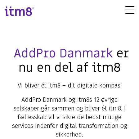
Gå
direkte
Tog
til
Me
indhold
AddPro Danmark
er
nu en del af itm8
Vi bliver ét itm8 – dit digitale kompas!
AddPro Danmark og itm8s 12 øvrige
selskaber går sammen og bliver ét itm8. I
fællesskab vil vi sikre de bedst mulige
services indenfor digital transformation og
sikkerhed.