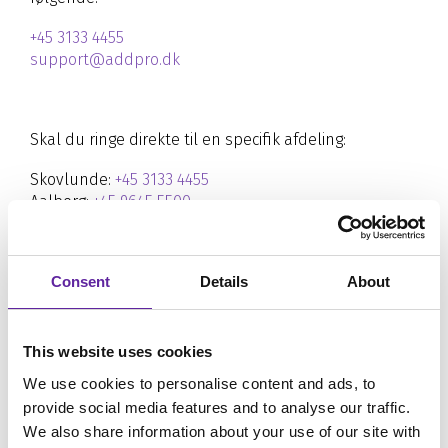
+45 3133 4455
support@addpro.dk
Skal du ringe direkte til en specifik afdeling:
Skovlunde:
+45 3133 4455
Aalborg:
+45 9645 5500
Herning:
+45 9645 5500
Randers:
+45 8711 3737
Vejle:
+45 8711 3737
Consent
Details
About
Skal du have fjernsupport?
This website uses cookies
We use cookies to personalise content and ads, to
FJERNSUPPORT
provide social media features and to analyse our traffic.
We also share information about your use of our site with