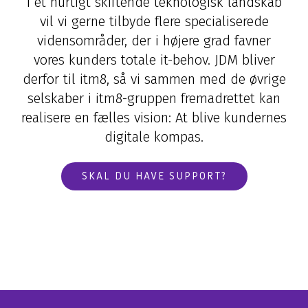
Application Services
Hardware & Software
Managed løsning
I et hurtigt skiftende teknologisk landskab
AI
vil vi gerne tilbyde flere specialiserede
Databasehåndtering
Hardware
Application Management
vidensområder, der i højere grad favner
Microsoft 365 Copilot
Cloud & Hosting Services
Møderumsløsninger
Microsoft 365 Management
vores kunders totale it-behov. JDM bliver
Dynamics 365 Copilot
FutureForms
Life Cycle Management
derfor til itm8, så vi sammen med de øvrige
AI-video
selskaber i itm8-gruppen fremadrettet kan
Database Managed Services
Bruttolønsordning
realisere en fælles vision: At blive kundernes
Consulting Services
Microsoft 365 Cost Control
digitale kompas.
Applikationsdrift og support
Copilot+
Zabbix
CO2-aftryk på IT
SKAL DU HAVE SUPPORT?