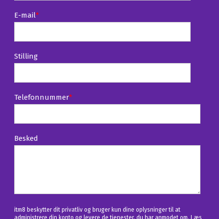
E-mail
*
Stilling
Telefonnummer
*
Besked
itm8 beskytter dit privatliv og bruger kun dine oplysninger til at
administrere din konto og levere de tjenester, du har anmodet om. Læs