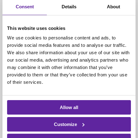
medarbejder i stand til at udrette mere og opnå
Consent
Details
About
bedre resultater.
Services
This website uses cookies
IT-sikkerhed: Vi sikrer forretningen hele vejen
We use cookies to personalise content and ads, to
fra analyse og strategi, til beredskabet gennem
provide social media features and to analyse our traffic.
vores sikkerhedsløsninger.
We also share information about your use of our site with
Cloud services: Transformation af forretningen
our social media, advertising and analytics partners who
sker i cloud og derfor er vi specialister i at
may combine it with other information that you’ve
hjælpe dig med de rigtige løsninger.
provided to them or that they’ve collected from your use
Hybrid Workplace: Arbejdspladsen er under
of their services.
forandring og der er løsningerne også. Du får de
mest effektive muligheder ho
s os.
24/7 ServiceDesk: Træk på vores erfarne og agile
Allow all
SupportTeam så dine specialister skaber mere
værdi og spilder mindre tid med it-bøvl.
Customize