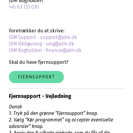
JDM Bogholderi
+45 63 133 030
Foretrækker du at skrive:
JDM Support - support@jdm.dk
JDM Rådgivning - salg@jdm.dk
JDM Bogholderi - finance@jdm.dk
Skal du have fjernsupport?
FJERNSUPPORT
Fjernsupport - Vejledning
Dansk
1. Tryk på den grønne “Fjernsupport” knap.
2. Vælg “Kør programmet” og accepter eventuelle
advarsler” knap.
3. Angiv den 8-cifrede pinkode, som du får af din