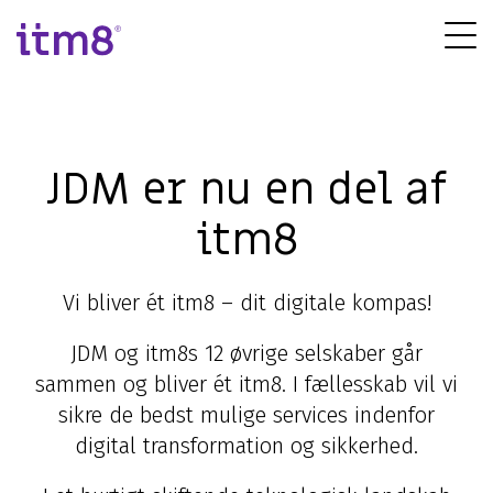
Gå
direkte
Tog
til
Me
indhold
Forretningssystemer
Cyber Security
IT-infrastruktur
IT-drift
Økonomisystem (ERP)
Ydelser & rådgivning
Netværksløsninger
Drift af IT-systemer
JDM er nu en del af
Microsoft løsninger
Strategisk IT-sikkerhed
Cloudløsninger
IT-outsourcing
itm8
Customer Engagement (CRM)
Cyber Defence Center
Datacenter og hosting
Backup
Business Intelligence
Incident Response
Erhvervstelefoni
Disaster Recovery
Vi bliver ét itm8 – dit digitale kompas!
Cloud applikationer
Gennemgang af IT-sikkerhed
Service Desk
JDM og itm8s 12 øvrige selskaber går
Modern Workplace
Er du under angreb?
Hybrid Cloud
sammen og bliver ét itm8. I fællesskab vil vi
sikre de bedst mulige services indenfor
digital transformation og sikkerhed.