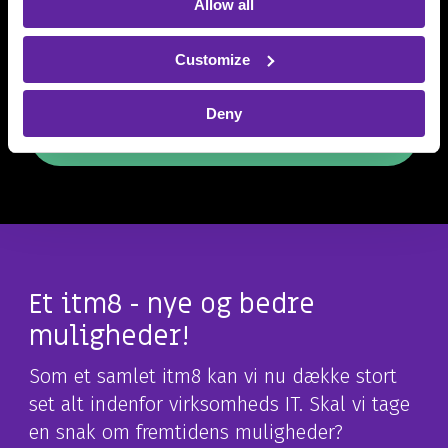
Allow all
platforme, så du kan fokusere på din
kerneforretning. Vil du vide mere om, hvordan vi kan
sikre dig værdiskabende applikationer og driftssikre
Customize
databaser?
Deny
LÆS OM VORES APPLICATION
SERVICES
Et itm8 - nye og bedre
muligheder!
Som et samlet itm8 kan vi nu dække stort
set alt indenfor virksomheds IT. Skal vi tage
en snak om fremtidens muligheder?