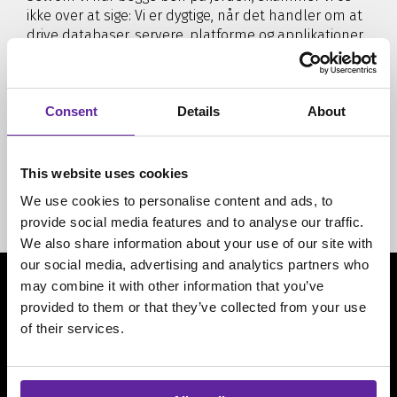
ikke over at sige: Vi er dygtige, når det handler om at
drive databaser, servere, platforme og applikationer.
Vi er specialister på flere platforme og mestrer
forskellige teknologier som f.eks. Oracle, Microsoft,
PostgreSQL og Commvault.
Consent
Details
About
Vi udspringer af et Oracle-hus og har +20 års erfaring.
Det siger måske ikke noget om, hvad vi kan. Men når
selv vores konkurrenter køber Oracle- og SQL-
This website uses cookies
support hos os, så behøver vi ikke sige mere.
We use cookies to personalise content and ads, to
provide social media features and to analyse our traffic.
We also share information about your use of our site with
our social media, advertising and analytics partners who
may combine it with other information that you’ve
Vil du vide mere om vores
provided to them or that they’ve collected from your use
of their services.
data platform
løsninger?
?
Som itm8 er vi fortsat klar til at tage ansvar for dine