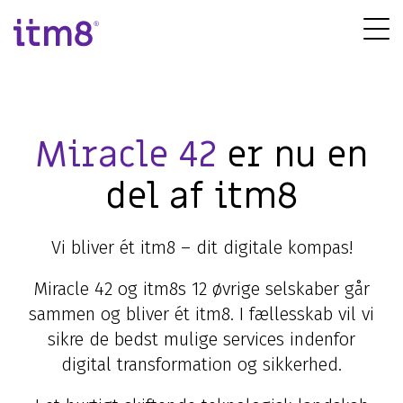
Gå
direkte
Tog
til
Me
indhold
Miracle 42
er nu en
del af itm8
Vi bliver ét itm8 – dit digitale kompas!
Miracle 42 og itm8s 12 øvrige selskaber går
sammen og bliver ét itm8. I fællesskab vil vi
sikre de bedst mulige services indenfor
digital transformation og sikkerhed.