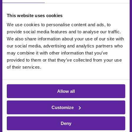
Et itm8 - nye og bedre
muligheder!
This website uses cookies
We use cookies to personalise content and ads, to
Som et samlet itm8 kan vi nu dække stort
provide social media features and to analyse our traffic.
set alt indenfor virksomheds IT. Skal vi tage
We also share information about your use of our site with
en snak om fremtidens muligheder?
our social media, advertising and analytics partners who
may combine it with other information that you’ve
provided to them or that they’ve collected from your use
of their services.
Fornavn
*
Allow all
Efternavn
*
Customize
E-mail
*
Deny