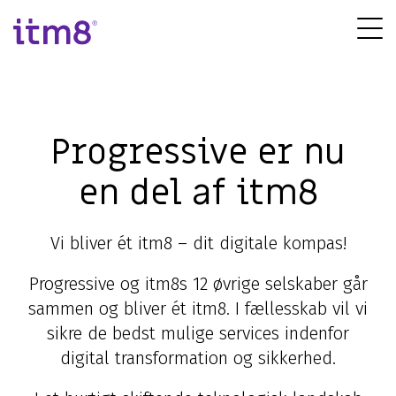
Gå
direkte
Tog
til
Me
indhold
Forretningssystemer
Cyber Security
IT-infrastruktur
IT-drift
Økonomisystem (ERP)
Ydelser & rådgivning
Netværksløsninger
Drift af IT-systemer
Progressive
er nu
Microsoft løsninger
Strategisk IT-sikkerhed
Cloudløsninger
IT-outsourcing
en del af itm8
Customer Engagement (CRM)
Cyber Defence Center
Datacenter og hosting
Backup
Business Intelligence
Incident Response
Erhvervstelefoni
Disaster Recovery
Vi bliver ét itm8 – dit digitale kompas!
Cloud applikationer
Gennemgang af IT-sikkerhed
Service Desk
Progressive og itm8s 12 øvrige selskaber går
Modern Workplace
Er du under angreb?
Hybrid Cloud
sammen og bliver ét itm8. I fællesskab vil vi
sikre de bedst mulige services indenfor
digital transformation og sikkerhed.