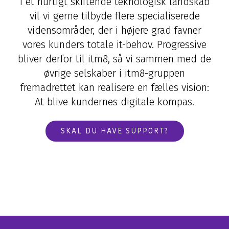
Application Services
Hardware & Software
Managed løsning
I et hurtigt skiftende teknologisk landskab
AI
vil vi gerne tilbyde flere specialiserede
Databasehåndtering
Hardware
Application Management
vidensområder, der i højere grad favner
Microsoft 365 Copilot
Cloud & Hosting Services
Møderumsløsninger
Microsoft 365 Management
vores kunders totale it-behov. Progressive
Dynamics 365 Copilot
FutureForms
Life Cycle Management
bliver derfor til itm8, så vi sammen med de
AI-video
øvrige selskaber i itm8-gruppen
Database Managed Services
Bruttolønsordning
fremadrettet kan realisere en fælles vision:
Consulting Services
Microsoft 365 Cost Control
At blive kundernes digitale kompas.
Applikationsdrift og support
Copilot+
Zabbix
CO2-aftryk på IT
SKAL DU HAVE SUPPORT?