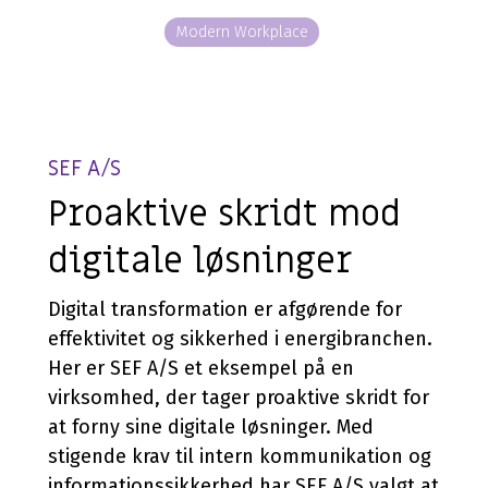
Application Services
Hardware & Software
Managed løsning
AI
Modern Workplace
Databasehåndtering
Hardware
Application Management
Microsoft 365 Copilot
Cloud & Hosting Services
Møderumsløsninger
Microsoft 365 Management
Dynamics 365 Copilot
FutureForms
Life Cycle Management
AI-video
Database Managed Services
Bruttolønsordning
SEF A/S
Consulting Services
Microsoft 365 Cost Control
Proaktive skridt mod
Applikationsdrift og support
Copilot+
digitale løsninger
Zabbix
CO2-aftryk på IT
Digital transformation er afgørende for
effektivitet og sikkerhed i energibranchen.
Her er SEF A/S et eksempel på en
virksomhed, der tager proaktive skridt for
at forny sine digitale løsninger. Med
stigende krav til intern kommunikation og
informationssikkerhed har SEF A/S valgt at