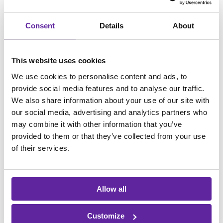
Sikkerhed
Øget sikkerhed med
Consent
Details
About
integreret løsning
This website uses cookies
Et vigtigt parameter for SEF A/S i arbejdet
We use cookies to personalise content and ads, to
med det nye intranet var at højne
provide social media features and to analyse our traffic.
sikkerheden. Den nye SharePoint-løsning
We also share information about your use of our site with
fungerer godt med deres eksisterende IT-
our social media, advertising and analytics partners who
infrastruktur og to-trins godkendelse,
may combine it with other information that you’ve
hvilket sikrer, at systemet lever op til SEF
provided to them or that they’ve collected from your use
of their services.
A/S’s høje sikkerhedsstandarder, og gør
det nemt og sikkert for medarbejderne at
arbejde med.
Allow all
Customize