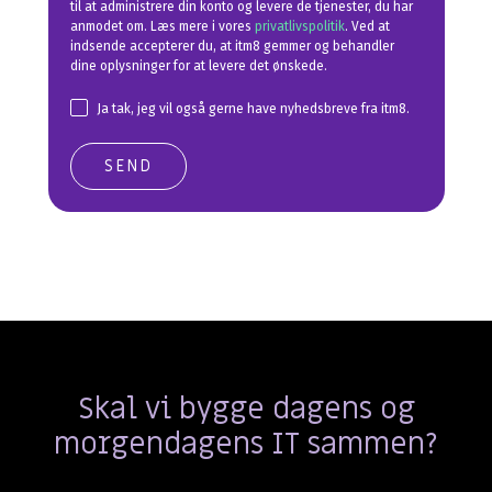
til at administrere din konto og levere de tjenester, du har
anmodet om. Læs mere i vores
privatlivspolitik
. Ved at
indsende accepterer du, at itm8 gemmer og behandler
dine oplysninger for at levere det ønskede.
Ja tak, jeg vil også gerne have nyhedsbreve fra itm8.
Skal vi bygge dagens og
morgendagens IT sammen?