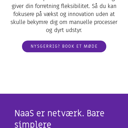
Application Services
Hardware & Software
Managed løsning
giver din forretning fleksibilitet. Så du kan
AI
Databasehåndtering
Hardware
Application Management
fokusere på vækst og innovation uden at
Microsoft 365 Copilot
skulle bekymre dig om manuelle processer
Cloud & Hosting Services
Møderumsløsninger
Microsoft 365 Management
Dynamics 365 Copilot
og dyrt udstyr.
FutureForms
Life Cycle Management
AI-video
Database Managed Services
Bruttolønsordning
NYSGERRIG? BOOK ET MØDE
Consulting Services
Microsoft 365 Cost Control
Applikationsdrift og support
Copilot+
Zabbix
CO2-aftryk på IT
NaaS er netværk. Bare
simplere