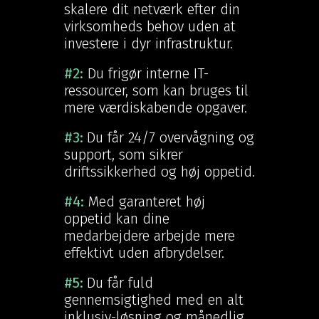
skalere dit netværk efter din
virksomheds behov uden at
investere i dyr infrastruktur.
#2:
Du frigør interne IT-
ressourcer, som kan bruges til
mere værdiskabende opgaver.
#3:
Du får 24/7 overvågning og
support, som sikrer
driftssikkerhed og høj oppetid.
#4:
Med garanteret høj
oppetid kan dine
medarbejdere arbejde mere
effektivt uden afbrydelser.
#5:
Du får fuld
gennemsigtighed med en alt
inklusiv-løsning og månedlig