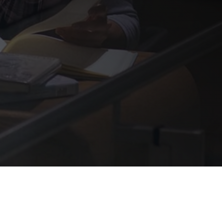
nt
Microsoft 365 Copilot
ment
Dynamics 365 Copilot
AI-video