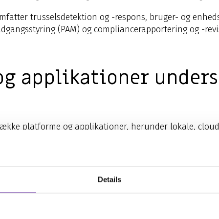
omfatter trusselsdetektion og -respons, bruger- og enhe
t adgangsstyring (PAM) og compliancerapportering og -revi
og applikationer unders
række platforme og applikationer, herunder lokale, clou
t 365, Salesforce og Box.
efender for Identity m
Details
atabrud?