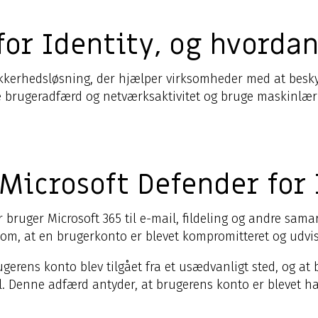
for Identity, og hvordan
ikkerhedsløsning, der hjælper virksomheder med at beskyt
e brugeradfærd og netværksaktivitet og bruge maskinlæri
 Microsoft Defender for 
er bruger Microsoft 365 til e-mail, fildeling og andre sa
y om, at en brugerkonto er blevet kompromitteret og udv
rens konto blev tilgået fra et usædvanligt sted, og at b
 Denne adfærd antyder, at brugerens konto er blevet hac