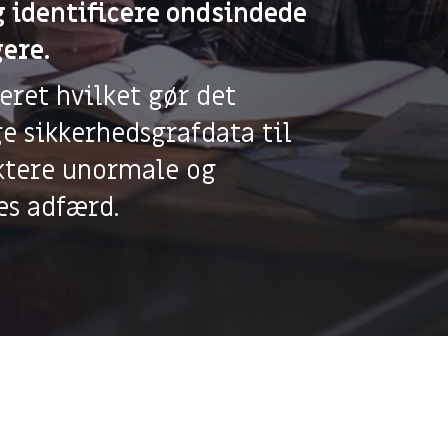
g identificere ondsindede
e
Application Manageme
ere.
sløsninger
Microsoft 365 Manage
cle Management
eret hvilket gør det
ønsordning
ge sikkerhedsgrafdata til
t 365 Cost Control
ktere unormale og
es adfærd.
yk på IT