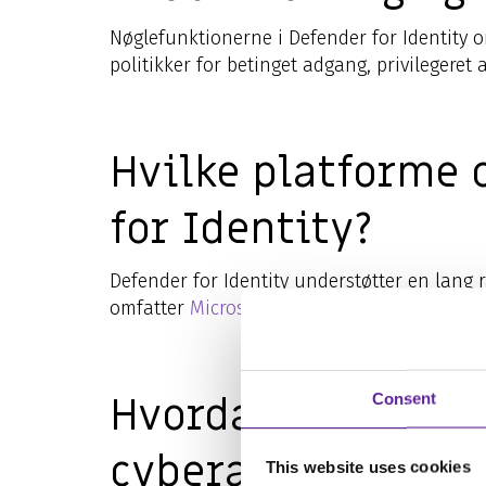
Nøglefunktionerne i Defender for Identity 
politikker for betinget adgang, privilegere
Hvilke platforme 
for Identity?
Defender for Identity understøtter en lang 
omfatter
Microsoft Active Directory
, Microsof
Hvordan hjælper D
Consent
cyberangreb og d
This website uses cookies