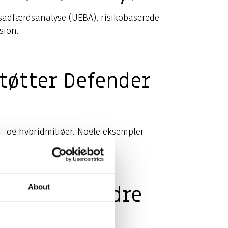
dsadfærdsanalyse (UEBA), risikobaserede
sion.
tøtter Defender
d- og hybridmiljøer. Nogle eksempler
ed at forhindre
About