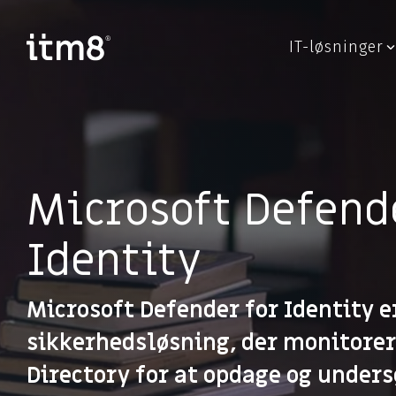
Gå
direkte
til
IT-løsninger
indhold
Forretningssystemer
Cyber
Økonomisystem (ERP)
Ydelser 
Microsoft løsninger
Strategi
Customer Engagement (CRM)
Cyber D
Microsoft Defend
Business Intelligence
Inciden
Identity
Cloud applikationer
Gennemg
Modern Workplace
Er du u
Microsoft Defender for Identity e
sikkerhedsløsning, der monitorere
Directory for at opdage og unde
Application Services
Hardw