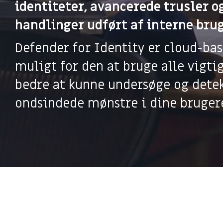
identiteter, avancerede trusler o
Databasehåndtering
Hardwar
handlinger udført af interne brug
Cloud & Hosting Services
Møderum
FutureForms
Life Cy
Defender for Identity er cloud-bas
Database Managed Services
Bruttol
muligt for den at bruge alle vigti
Consulting Services
Microsof
bedre at kunne undersøge og dete
Applikationsdrift og support
Copilot+
ondsindede mønstre i dine bruger
Zabbix
CO2-aftr