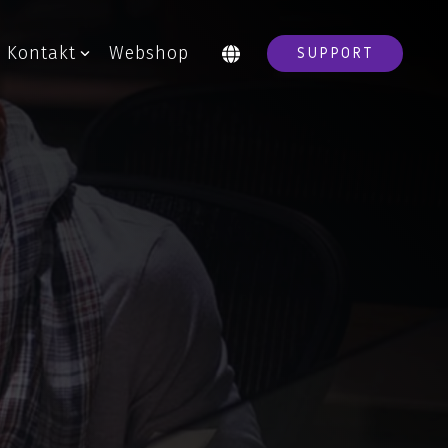
Kontakt
Webshop
SUPPORT
IT-drift
Drift af IT-systemer
IT-outsourcing
Backup
Disaster Recovery
ger
AI