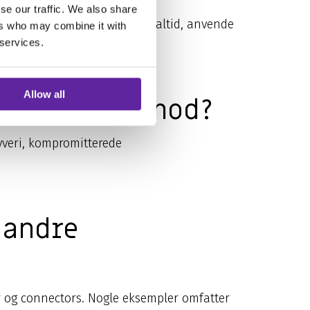
se our traffic. We also share
på mistænkelig aktivitet i realtid, anvende
ers who may combine it with
portering.
 services.
Allow all
or Identity mod?
tyveri, kompromitterede
 andre
r og connectors. Nogle eksempler omfatter