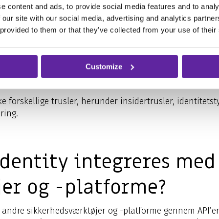
e content and ads, to provide social media features and to analy
dre cyberangreb og databrud ved at detektere og reagere 
 our site with our social media, advertising and analytics partn
ng og levere privilegeret adgangsstyring og compliancerap
 provided to them or that they’ve collected from your use of their
Customize
ler beskytter Defender f
 forskellige trusler, herunder insidertrusler, identitets
ring.
Identity integreres med
er og -platforme?
ed andre sikkerhedsværktøjer og -platforme gennem API’e