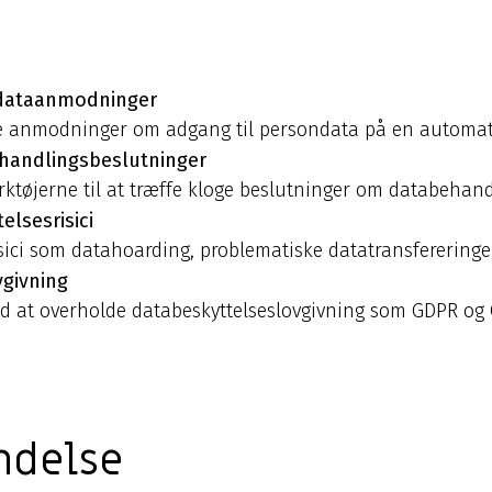
ndataanmodninger
re anmodninger om adgang til persondata på en automat
handlingsbeslutninger
ktøjerne til at træffe kloge beslutninger om databehand
elsesrisici
risici som datahoarding, problematiske datatransferering
givning
 at overholde databeskyttelseslovgivning som GDPR og CC
ndelse