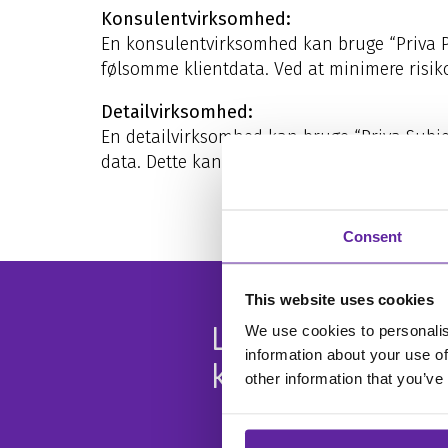
Konsulentvirksomhed:
En konsulentvirksomhed kan bruge “Priva Pri
følsomme klientdata. Ved at minimere risiko
Detailvirksomhed:
En detailvirksomhed kan bruge “Priva Subje
data. Dette kan forbedre kundetilfredshede
Consent
This website uses cookies
Lad os bygge d
We use cookies to personalis
information about your use of
kontakt.
other information that you’ve