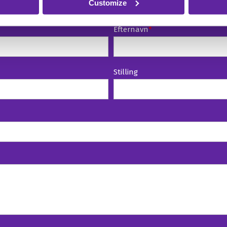
Customize
Efternavn
*
Stilling