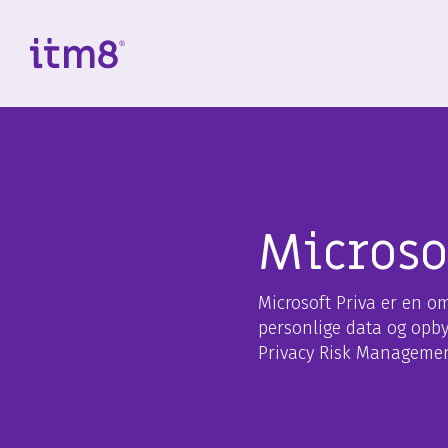
Gå
direkte
til
indhold
Microso
Microsoft Priva er en o
personlige data og opbyg
Privacy Risk Management