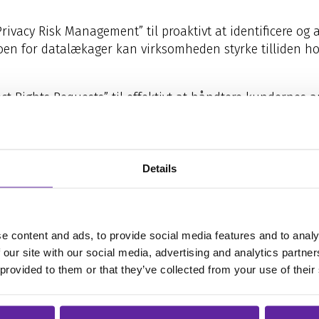
vacy Risk Management” til proaktivt at identificere og a
en for datalækager kan virksomheden styrke tilliden hos
ct Rights Requests” til effektivt at håndtere kundernes
n og overholdelsen af databeskyttelseslovgivningen.
Details
agens og morgendagens IT. 
e content and ads, to provide social media features and to analy
 our site with our social media, advertising and analytics partn
 provided to them or that they’ve collected from your use of their