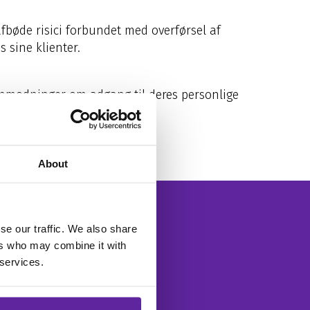
fbøde risici forbundet med overførsel af
 sine klienter.
 anmodninger om adgang til deres personlige
About
Sammen. Tag
se our traffic. We also share
ers who may combine it with
 services.