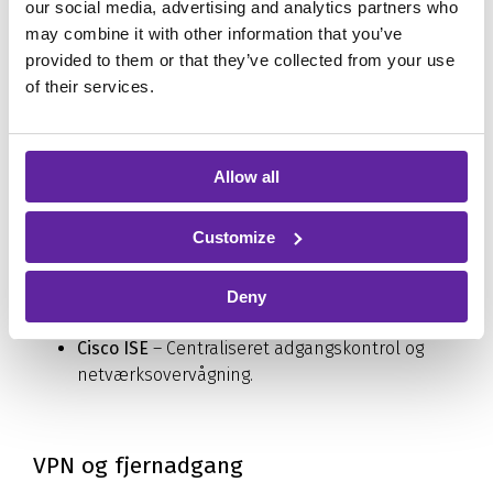
our social media, advertising and analytics partners who
Sikkerhed og firewall
may combine it with other information that you’ve
provided to them or that they’ve collected from your use
Cisco Secure Firewall
– Avanceret firewall-
of their services.
beskyttelse på flere lag.
Cisco Firepower
– Next-Generation Firewall med
IPS og malware-beskyttelse.
Allow all
Cisco Talos
– Global trusselsbeskyttelse i
realtid.
Customize
Cisco Umbrella
– Cloudbaseret sikkerhed mod
cybertrusler.
Cisco Duo
– To-faktor-godkendelse og
Deny
adgangskontrol.
Cisco ISE
– Centraliseret adgangskontrol og
netværksovervågning.
VPN og fjernadgang