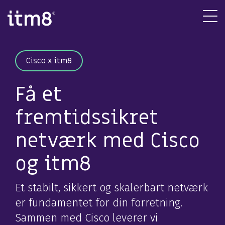
Gå
direkte
Tog
til
Me
indhold
Cisco x itm8
Få et
fremtidssikret
netværk med Cisco
og itm8
Et stabilt, sikkert og skalerbart netværk
er fundamentet for din forretning.
Sammen med Cisco leverer vi