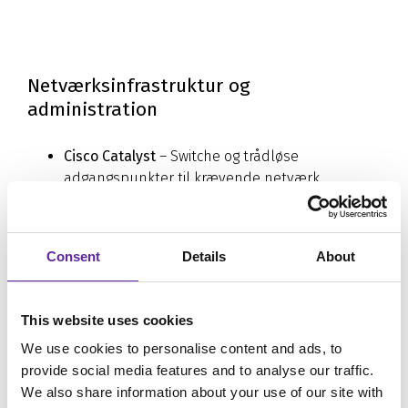
Netværksinfrastruktur og
administration
Cisco Catalyst
– Switche og trådløse
adgangspunkter til krævende netværk.
Cisco Nexus
– Højtydende switche til
datacentre og store virksomheder.
Cisco Business
– Omkostningseffektiv
Consent
Details
About
netværksinfrastruktur til mindre virksomheder.
Cisco Meraki
– Cloudbaserede
netværksløsninger med central administration.
This website uses cookies
Cisco Secure Connect+
– Sikker forbindelse
We use cookies to personalise content and ads, to
mellem filialer, hjemmearbejdspladser og
provide social media features and to analyse our traffic.
mobile brugere.
We also share information about your use of our site with