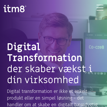
Gå
direkte
Tog
til
Me
indhold
Digital
Transformation
der skaber vækst i
din virksomhed
Digital transformation er ikke et enkelt
produkt eller en simpel løsning - det
handler om at skabe en digitalt bæredygtig