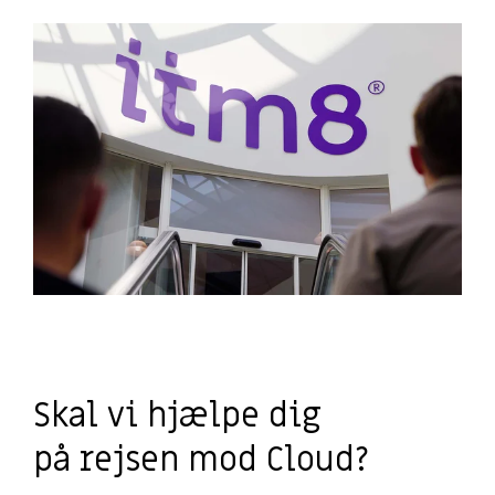
Application Services
Hardware & Software
Managed løsning
AI
Databasehåndtering
Hardware
Application Management
Microsoft 365 Copilot
Cloud & Hosting Services
Møderumsløsninger
Microsoft 365 Management
Dynamics 365 Copilot
FutureForms
Life Cycle Management
AI-video
Database Managed Services
Bruttolønsordning
Consulting Services
Microsoft 365 Cost Control
Applikationsdrift og support
Copilot+
Zabbix
CO2-aftryk på IT
Skal vi hjælpe dig
på rejsen mod Cloud?