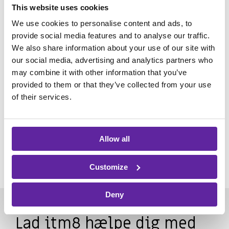
This website uses cookies
på din forretnings kerneydelser.
We use cookies to personalise content and ads, to
Dine fordele
provide social media features and to analyse our traffic.
We also share information about your use of our site with
Single-point-of-contact med dansk support
our social media, advertising and analytics partners who
En lokal driftsleverandør af virksomhedens
may combine it with other information that you’ve
Cloud-ydelser
provided to them or that they’ve collected from your use
Gennemsigtige priser
of their services.
Ærlig rådgivning
SKAL VI HJÆLPE DIG I SKYEN?
Allow all
Customize
Deny
Lad itm8 hælpe dig med