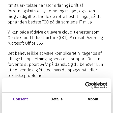
itm8's arkitekter har stor erfaring i drift af
forretningskritiske systemer og miljøer, og vi kan
rådgive dig ift. at træffe de rette beslutninger, så du
opnår den bedste TCO på dit samlede IT-miljø.
Vi kan både rådgive og levere cloud-tjenester som
Oracle Cloud Infrastructure (OCI), Microsoft Azure og
Microsoft Office 365.
Det behøver ikke at være kompliceret. Vi tager os af
alt lige fra opsætning og service til support. Du kan
forvente support 24/7 på dansk. Og du behøver kun
at henvende dig ét sted, hvis du spørgsmål eller
tekniske problemer.
Flytning til Cloud
Consent
Details
About
Hvis du beslutter at flytte din løsning i Cloud, så kan
vores eksperter hjælpe med migreringen af din
løsning. Derved kan du frigøre tid, så du kan fokusere