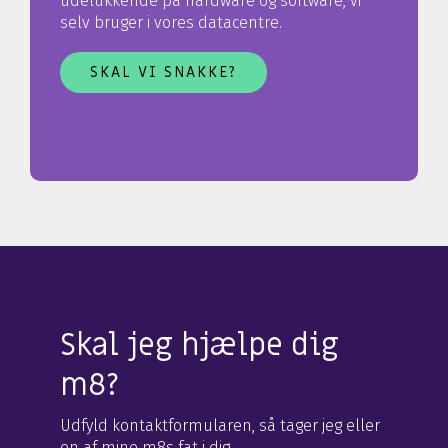
udelukkende på hardware og software, vi
selv bruger i vores datacentre.
SKAL VI SNAKKE?
Skal jeg hjælpe dig
m8?
Udfyld kontaktformularen, så tager jeg eller
en af mine m8s fat i dig.