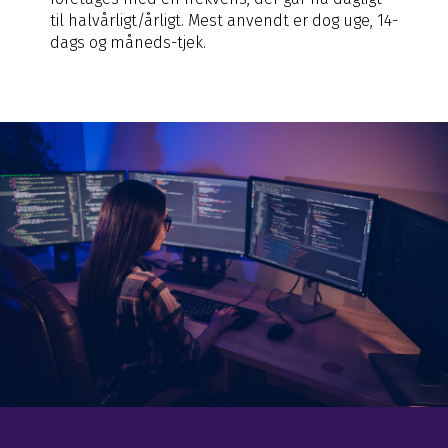
til halvårligt/årligt. Mest anvendt er dog uge, 14-
dags og måneds-tjek.