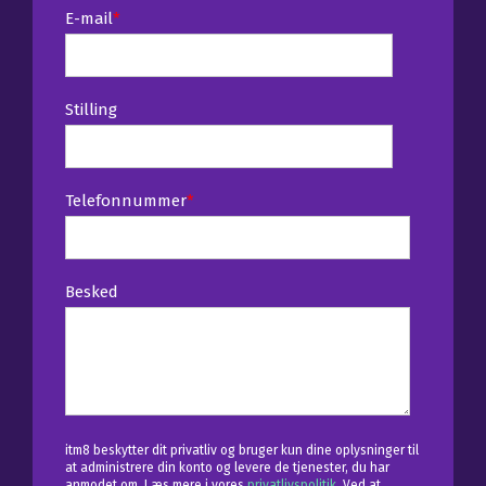
E-mail
*
Stilling
Telefonnummer
*
Besked
itm8 beskytter dit privatliv og bruger kun dine oplysninger til
at administrere din konto og levere de tjenester, du har
anmodet om. Læs mere i vores
privatlivspolitik
. Ved at