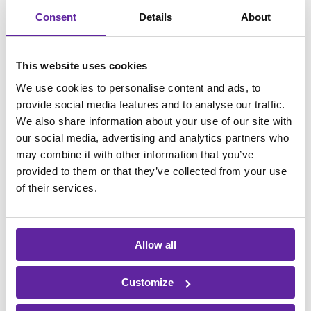
ligesom andre kraftige motorer skal systemet
Consent
Details
About
vedligeholdes for at sikre en stabil og optimal
drift.
Læs mere om
Oracle database
This website uses cookies
We use cookies to personalise content and ads, to
provide social media features and to analyse our traffic.
We also share information about your use of our site with
our social media, advertising and analytics partners who
may combine it with other information that you’ve
Rapportering
og
provided to them or that they’ve collected from your use
of their services.
anbefalinger
Regelmæssig rapportering om dit
databasemiljø kan være afgørende for at
Allow all
opdage problemer
inden de vokser sig store
.
Customize
Vi kan opsamle store mængder af data om
dine databaser og gemme dem. Dermed har vi