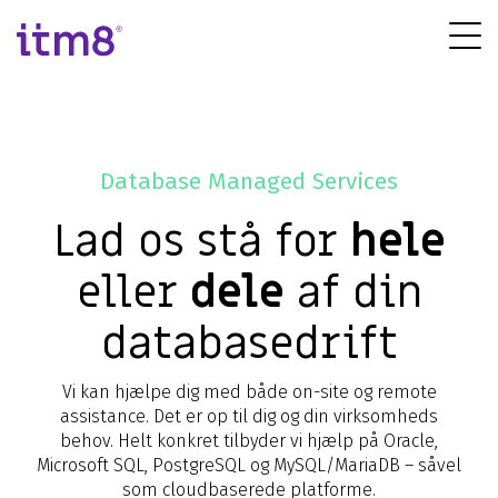
Gå
direkte
Tog
til
Me
indhold
Forretningssystemer
Cyber Security
IT-infrastruktur
IT-drift
Økonomisystem (ERP)
Ydelser & rådgivning
Netværksløsninger
Drift af IT-systemer
Database Managed Services
Microsoft løsninger
Strategisk IT-sikkerhed
Cloudløsninger
IT-outsourcing
Lad os stå for
hele
Customer Engagement (CRM)
Cyber Defence Center
Datacenter og hosting
Backup
eller
dele
af din
Business Intelligence
Incident Response
Erhvervstelefoni
Disaster Recovery
Cloud applikationer
Gennemgang af IT-sikkerhed
Service Desk
databasedrift
Modern Workplace
Er du under angreb?
Hybrid Cloud
Vi kan hjælpe dig med både on-site og remote
assistance. Det er op til dig og din virksomheds
behov.
Helt konkret tilbyder vi hjælp på Oracle,
Microsoft SQL, PostgreSQL og MySQL/MariaDB – såvel
som cloudbaserede platforme.