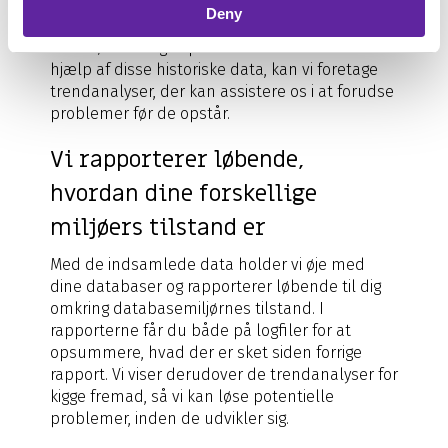
en god historik, som vi kan benytte til at give dig
Deny
anbefalinger om ændringer og forbedringer,
som bør foretages på dine databaser. Ved
hjælp af disse historiske data, kan vi foretage
trendanalyser, der kan assistere os i at forudse
problemer før de opstår.
Vi rapporterer løbende,
hvordan dine forskellige
miljøers tilstand er
Med de indsamlede data holder vi øje med
dine databaser og rapporterer løbende til dig
omkring databasemiljørnes tilstand. I
rapporterne får du både på logfiler for at
opsummere, hvad der er sket siden forrige
rapport. Vi viser derudover de trendanalyser for
kigge fremad, så vi kan løse potentielle
problemer, inden de udvikler sig.