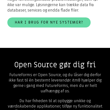
ikke var mulige. Løsningerne kan trække data fra
databaser, services og endda flade filer.
HAR I BRUG FOR NYE SYSTEMER?
Open Source gør dig fri
FutureForms er Open Source, og du låser dig derfor
ikke fast til én bestemt leverandør. itm8 hjælper dig
gerne i gang med FutureForms, men du er helt
uafhængig af os.
Du har friheden til at opbygge unikke og
værdiskabende applikationer, tilføje ny funktionalitet