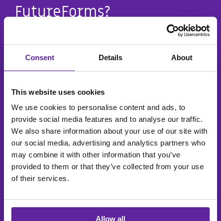
FutureForms?
Flere tendenser peger i disse år væk fra Legacy
systemer og mod Open Source:
Consent
Details
About
#1
Nyeste teknologi Open Source
This website uses cookies
We use cookies to personalise content and ads, to
strategi
provide social media features and to analyse our traffic.
Ønsket om at gå mod Open Source
We also share information about your use of our site with
(F.eks. PostgreSQL)
our social media, advertising and analytics partners who
may combine it with other information that you’ve
provided to them or that they’ve collected from your use
#2
of their services.
Licensomkostninger
Kunder vil have simple licensmodeller og nedbringe
Allow all
omkostninger hertil