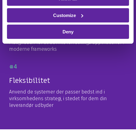
Customize
#3
Modernisering
Deny
Muligheden for at udvikle forretnings applikationer i
moderne frameworks
#4
Fleksibilitet
Anvend de systemer der passer bedst ind i
virksomhedens strategi, i stedet for dem din
leverandør udbyder