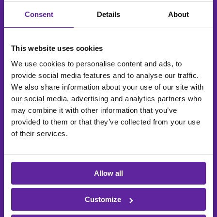
Consent
Details
About
Klar til at få fart på dine
analyser?
This website uses cookies
We use cookies to personalise content and ads, to
Vil du skære ned på ventetiden og få indsigt, når du
provide social media features and to analyse our traffic.
har brug for den?
We also share information about your use of our site with
our social media, advertising and analytics partners who
may combine it with other information that you’ve
Fornavn
*
provided to them or that they’ve collected from your use
of their services.
Efternavn
*
Allow all
E-mail
*
Customize