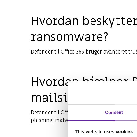
Hvordan beskytter
ransomware?
Defender til Office 365 bruger avanceret tr
Hvordan hjælper D
mailsikkerhed?
Defender til Office 365 hjælper med e-mails
Consent
phishing, malware og ransomware. Det giver
This website uses cookies