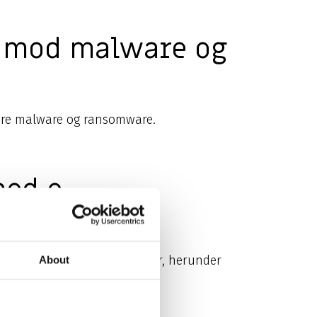
65 mod malware og
okere malware og ransomware.
med e-
forskellige typer cybertrusler, herunder
About