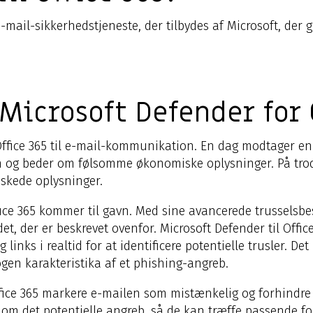
e-mail-sikkerhedstjeneste, der tilbydes af Microsoft, der 
Microsoft Defender for 
ffice 365 til e-mail-kommunikation. En dag modtager en 
n og beder om følsomme økonomiske oplysninger. På trod
nskede oplysninger.
ffice 365 kommer til gavn. Med sine avancerede trusselsb
, der er beskrevet ovenfor. Microsoft Defender til Offic
links i realtid for at identificere potentielle trusler. D
en karakteristika af et phishing-angreb.
 Office 365 markere e-mailen som mistænkelig og forhindre
lk om det potentielle angreb, så de kan træffe passende f