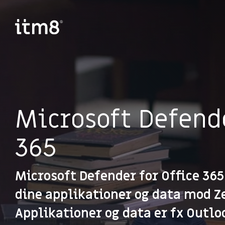
Gå
direkte
til
indhold
Microsoft Defende
365
Microsoft Defender for Office 365
dine applikationer og data mod 
Applikationer og data er fx Outlo