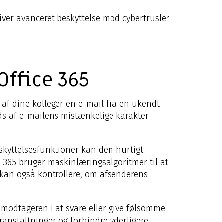
giver avanceret beskyttelse mod cybertrusler
Office 365
af dine kolleger en e-mail fra en ukendt
s af e-mailens mistænkelige karakter
eskyttelsesfunktioner kan den hurtigt
e 365 bruger maskinlæringsalgoritmer til at
et kan også kontrollere, om afsenderens
 modtageren i at svare eller give følsomme
oranstaltninger og forhindre yderligere