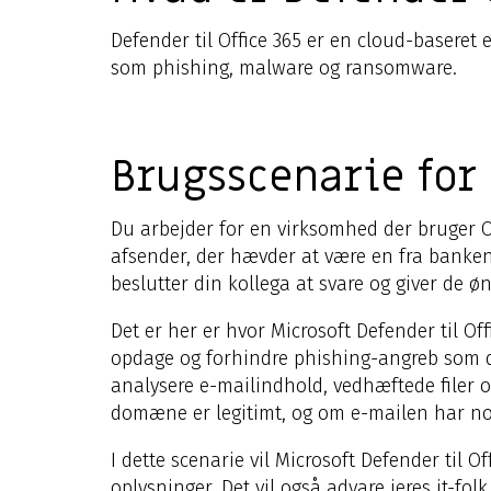
Defender til Office 365 er en cloud-baseret 
som phishing, malware og ransomware.
Brugsscenarie for 
Du arbejder for en virksomhed der bruger O
afsender, der hævder at være en fra banke
beslutter din kollega at svare og giver de ø
Det er her er hvor Microsoft Defender til O
opdage og forhindre phishing-angreb som det
analysere e-mailindhold, vedhæftede filer og 
domæne er legitimt, og om e-mailen har nog
I dette scenarie vil Microsoft Defender til
oplysninger. Det vil også advare jeres it-fo