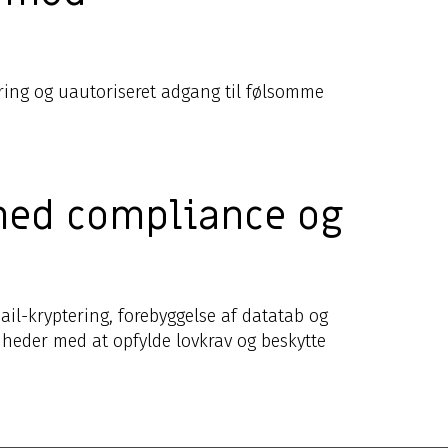
rering og uautoriseret adgang til følsomme
 med compliance og
il-kryptering, forebyggelse af datatab og
mheder med at opfylde lovkrav og beskytte