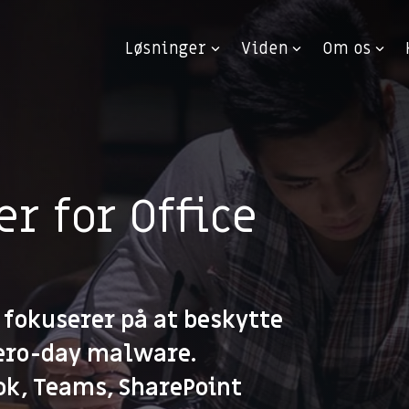
Løsninger
Viden
Om os
r for Office
 fokuserer på at beskytte
Zero-day malware.
ok, Teams, SharePoint