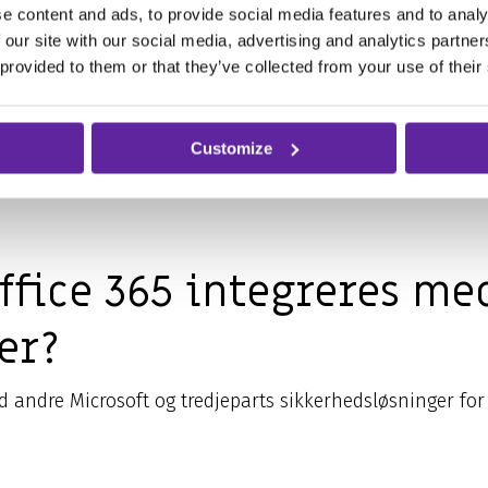
e content and ads, to provide social media features and to analy
r og reagerer Defender 
 our site with our social media, advertising and analytics partn
 provided to them or that they’ve collected from your use of their
Customize
eknikker som maskinlæring, adfærdsanalyse og trusselsinte
de rapporter for at hjælpe it-administratorer med at reage
Office 365 integreres me
er?
med andre Microsoft og tredjeparts sikkerhedsløsninger fo