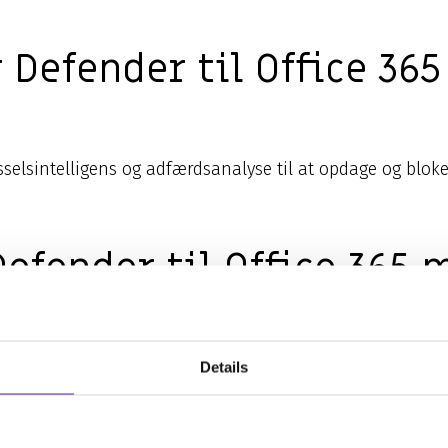
 Defender til Office 3
usselsintelligens og adfærdsanalyse til at opdage og bl
efender til Office 365 
ikkerhed ved at levere avanceret trusselsbeskyttelse mod 
Details
 også e-mail-kryptering for at beskytte følsomme data.