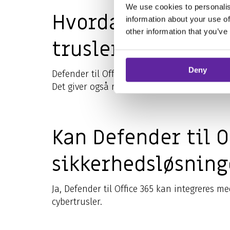
We use cookies to personalis
Hvordan registrere
information about your use of
other information that you’ve
trusler?
Deny
Defender til Office 365 bruger forskellige t
Det giver også realtidsadvarsler og detaljere
Kan Defender til 
sikkerhedsløsning
Ja, Defender til Office 365 kan integreres 
cybertrusler.