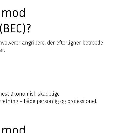
5 mod
(BEC)?
volverer angribere, der efterligner betroede
er.
mest økonomisk skadelige
rretning – både personlig og professionel.
5 mod