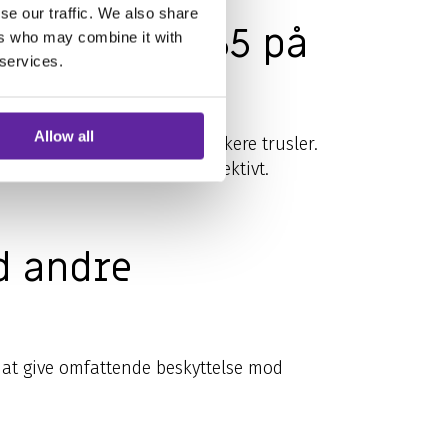
se our traffic. We also share
til Office 365 på
ers who may combine it with
 services.
Allow all
lligens til at opdage og blokere trusler.
re på trusler hurtigt og effektivt.
d andre
r at give omfattende beskyttelse mod