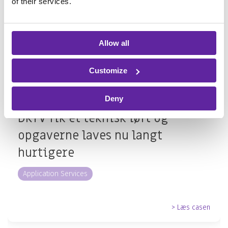
of their services.
Allow all
Customize
Deny
DKTV fik et teknisk løft og
opgaverne laves nu langt
hurtigere
Application Services
> Læs casen