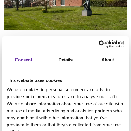
Ærø Kommune kan nu leve op til
krav om øget logning og
monitorering
Consent
Details
About
Application Services
This website uses cookies
We use cookies to personalise content and ads, to
> Læs casen
provide social media features and to analyse our traffic.
We also share information about your use of our site with
our social media, advertising and analytics partners who
may combine it with other information that you’ve
provided to them or that they’ve collected from your use