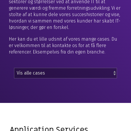
Application Services
Hardware & Software
Managed løsning
sektorer og størrelser ved at anvende IT til at
AI
generere værdi og fremme forretningsudvikling. Vi er
Databasehåndtering
Hardware
Application Management
stolte af at kunne dele vores succeshistorier og vise,
Microsoft 365 Copilot
hvordan vi sammen med vores kunder har skabt IT-
Cloud & Hosting Services
Møderumsløsninger
Microsoft 365 Management
løsninger, der gør en forskel.
Dynamics 365 Copilot
FutureForms
Life Cycle Management
Her kan du et lille udsnit af vores mange cases. Du
AI-video
Database Managed Services
Bruttolønsordning
er velkommen til at kontakte os for at få flere
referencer. Eksempelvis fra din egen branche.
Consulting Services
Microsoft 365 Cost Control
Applikationsdrift og support
Copilot+
Zabbix
CO2-aftryk på IT
Application Services