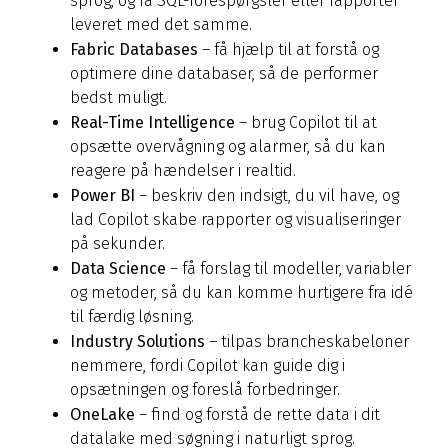
sprog, og få SQL-forespørgsler eller rapporter
leveret med det samme.
Fabric Databases
– få hjælp til at forstå og
optimere dine databaser, så de performer
bedst muligt.
Real-Time Intelligence
– brug Copilot til at
opsætte overvågning og alarmer, så du kan
reagere på hændelser i realtid.
Power BI
– beskriv den indsigt, du vil have, og
lad Copilot skabe rapporter og visualiseringer
på sekunder.
Data Science
– få forslag til modeller, variabler
og metoder, så du kan komme hurtigere fra idé
til færdig løsning.
Industry Solutions
– tilpas brancheskabeloner
nemmere, fordi Copilot kan guide dig i
opsætningen og foreslå forbedringer.
OneLake
– find og forstå de rette data i dit
datalake med søgning i naturligt sprog.