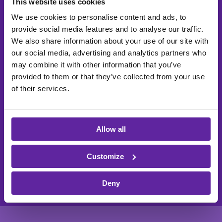
This website uses cookies
Besked
We use cookies to personalise content and ads, to
provide social media features and to analyse our traffic.
We also share information about your use of our site with
our social media, advertising and analytics partners who
may combine it with other information that you’ve
provided to them or that they’ve collected from your use
itm8 beskytter dit privatliv og bruger kun dine oplysninger til at
of their services.
administrere din konto og levere de tjenester, du har anmodet om. Læs
mere i vores
privatlivspolitik
. Ved at indsende accepterer du, at itm8
gemmer og behandler dine oplysninger for at levere det ønskede.
Jeg vil gerne modtage anden kommunikation fra itm8.
Allow all
Customize
Deny