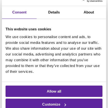
Consent
Details
About
Analyse af AD passwords
Få overblik over sikkerheden af
din
This website uses cookies
adgangskodepolitik i Active Directory.
We use cookies to personalise content and ads, to
LÆS MERE
provide social media features and to analyse our traffic.
We also share information about your use of our site with
our social media, advertising and analytics partners who
may combine it with other information that you’ve
provided to them or that they’ve collected from your use
of their services.
Sikkerhedsanalyse af AD
Allow all
Identificér sårbarheder i dit Active Directory og
få overblik over det faktiske
sikkerhedsniveau.
Customize