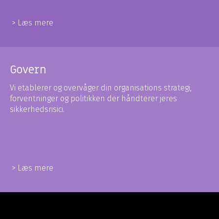
> Læs mere
Govern
Vi etablerer og overvåger din organisations strategi,
forventninger og politikken der håndterer jeres
sikkerhedsrisici.
> Læs mere