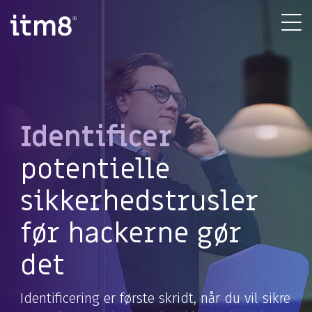
Gå
direkte
Tog
til
Me
indhold
Identificer
potentielle
sikkerhedstrusler
før hackerne gør
det
Identificering er første skridt, når du vil sikre