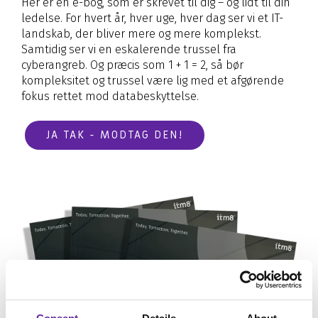
Application Services
Hardware & Software
Managed løsning
Her er en e-bog, som er skrevet til dig – og lidt til din
AI
ledelse. For hvert år, hver uge, hver dag ser vi et IT-
Databasehåndtering
Hardware
Application Management
landskab, der bliver mere og mere komplekst.
Microsoft 365 Copilot
Samtidig ser vi en eskalerende trussel fra
Cloud & Hosting Services
Møderumsløsninger
Microsoft 365 Management
cyberangreb. Og præcis som 1 + 1 = 2, så bør
Dynamics 365 Copilot
FutureForms
Life Cycle Management
kompleksitet og trussel være lig med et afgørende
fokus rettet mod databeskyttelse.
AI-video
Database Managed Services
Bruttolønsordning
Consulting Services
Microsoft 365 Cost Control
JA TAK - MODTAG DEN!
Applikationsdrift og support
Copilot+
Zabbix
CO2-aftryk på IT