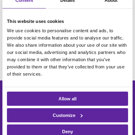
Consent
Details
About
This website uses cookies
We use cookies to personalise content and ads, to
provide social media features and to analyse our traffic.
We also share information about your use of our site with
our social media, advertising and analytics partners who
may combine it with other information that you’ve
provided to them or that they’ve collected from your use
of their services.
Tilmeld dig vores
Allow all
nyhedsbrev og modtag din
e-bog
Customize
Deny