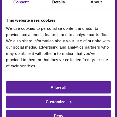
Consent
Details
About
godkendte af Erhvervsstyrelsen. Vi har allerede
hjulpet mange kunder med at skifte økonomisystem
og vores konsulenter har stor erfaring i at gøre det
This website uses cookies
på en kontrolleret og effektiv måde.
We use cookies to personalise content and ads, to
SKAL VI HJÆLPE?
provide social media features and to analyse our traffic.
We also share information about your use of our site with
our social media, advertising and analytics partners who
may combine it with other information that you’ve
#2
provided to them or that they’ve collected from your use
of their services.
Bliv compliant i dit
nuværende økonomisystem
med addons
Allow all
Som udgangspunkt kan ældre økonomisystemer
ikke bruges i standardudgaverne og skal optimeres
Customize
med hjælp fra addons. Hvis du i dag arbejder i enten
Microsoft C5,
Dynamics NAV
eller Dynamics AX
og
kan
Deny