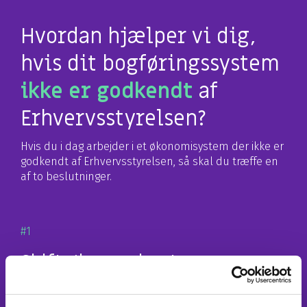
Hvordan hjælper vi dig,
hvis dit bogføringssystem
ikke er godkendt
af
Erhvervsstyrelsen?
Hvis du i dag arbejder i et økonomisystem der ikke er
godkendt af Erhvervsstyrelsen, så skal du træffe en
af to beslutninger.
#1
Skift økonomisystem
Hos itm8 er vi certificeret forhandler af
Business
Central
og
Uniconta
som begge i de fleste tilfælde er