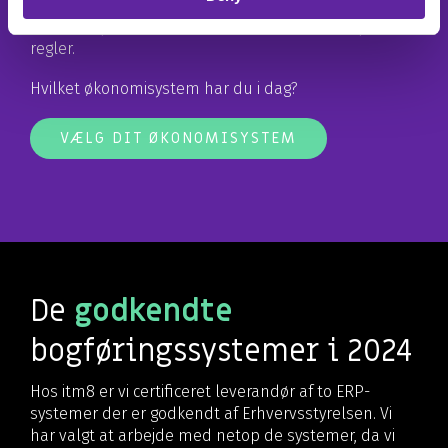
vi hjælpe dig med at vælge de addons, som dit
økonomisystem har brug for, for at følge de nyeste
regler.
Hvilket økonomisystem har du i dag?
VÆLG DIT ØKONOMISYSTEM
De
godkendte
bogføringssystemer i 2024
Hos itm8 er vi certificeret leverandør af to ERP-
systemer der er godkendt af Erhvervsstyrelsen. Vi
har valgt at arbejde med netop de systemer, da vi