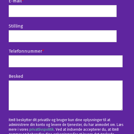
E-mail
*
Stilling
Telefonnummer
*
Besked
itm8 beskytter dit privatliv og bruger kun dine oplysninger til at
administrere din konto og levere de tjenester, du har anmodet om. Læs
mere i vores
privatlivspolitik
. Ved at indsende accepterer du, at itm8