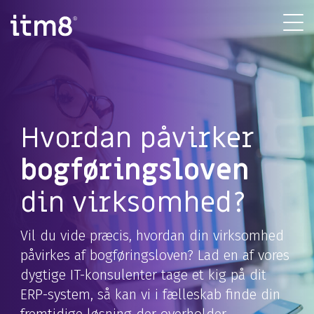
Gå
direkte
Tog
til
Me
indhold
Hvordan påvirker
bogføringsloven
din virksomhed?
Vil du vide præcis, hvordan din virksomhed
påvirkes af bogføringsloven? Lad en af vores
dygtige IT-konsulenter tage et kig på dit
ERP-system, så kan vi i fælleskab finde din