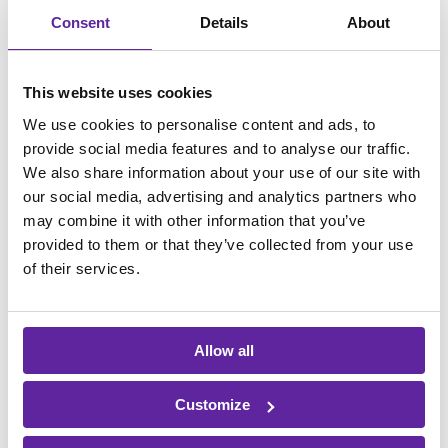
til at optimere dine bogføringsprocesser.
Consent
Details
About
Automatisering af bogføringsprocesser er en
af
Erhvervsstyrelsens
fokuspunkter og her har vi i
itm8 stor erfaring.
This website uses cookies
TAL MED EN KONSULENT
We use cookies to personalise content and ads, to
provide social media features and to analyse our traffic.
We also share information about your use of our site with
our social media, advertising and analytics partners who
may combine it with other information that you’ve
provided to them or that they’ve collected from your use
of their services.
Allow all
Customize