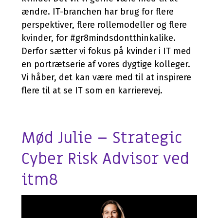
Application Services
Hardware & Software
Managed løsning
ændre. IT-branchen har brug for flere
AI
Databasehåndtering
Hardware
Application Management
perspektiver, flere rollemodeller og flere
Microsoft 365 Copilot
Cloud & Hosting Services
Møderumsløsninger
Microsoft 365 Management
kvinder, for #gr8mindsdontthinkalike.
Dynamics 365 Copilot
Derfor sætter vi fokus på kvinder i IT med
FutureForms
Life Cycle Management
en portrætserie af vores dygtige kolleger.
AI-video
Database Managed Services
Bruttolønsordning
Vi håber, det kan være med til at inspirere
Consulting Services
Microsoft 365 Cost Control
flere til at se IT som en karrierevej.
Applikationsdrift og support
Copilot+
Zabbix
CO2-aftryk på IT
Mød Julie – Strategic
Cyber Risk Advisor ved
itm8