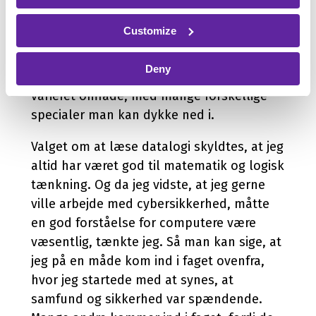
Med min interesse for samfund og
Customize
sikkerhed, besluttede jeg at læse datalogi
og fik et job med cybersikkerhed i PwC. Jeg
Deny
valgte cybersikkerhed, fordi det er et
varieret område, med mange forskellige
specialer man kan dykke ned i.
Valget om at læse datalogi skyldtes, at jeg
altid har været god til matematik og logisk
tænkning. Og da jeg vidste, at jeg gerne
ville arbejde med cybersikkerhed, måtte
en god forståelse for computere være
væsentlig, tænkte jeg. Så man kan sige, at
jeg på en måde kom ind i faget ovenfra,
hvor jeg startede med at synes, at
samfund og sikkerhed var spændende.