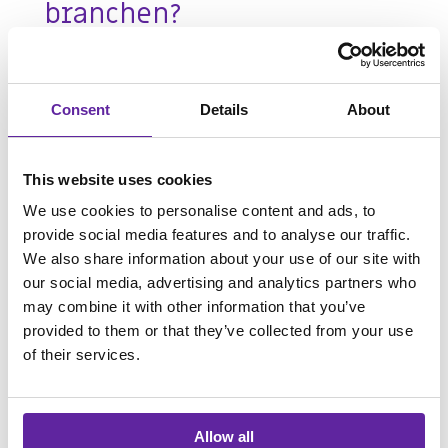
branchen?
Jeg har altid været interesseret i vores
samfund og jeg har altid været god til
struktur. Men jeg var ikke sådan én, der
Consent
Details
About
bare var draget af programmering og spil i
folkeskolen. Jeg tog først en
This website uses cookies
samfundsbachelor på CBS og bagefter en
We use cookies to personalise content and ads, to
uddannelse som sprogofficer ved
provide social media features and to analyse our traffic.
Forsvaret. Da jeg arbejdede der, opdagede
We also share information about your use of our site with
jeg, hvor spændende sikkerhed var. Jeg
our social media, advertising and analytics partners who
synes det var interessant, hvordan
may combine it with other information that you’ve
digitaliseringen af vores samfund har gjort
provided to them or that they’ve collected from your use
sikkerhed til et nødvendigt fokusområde
of their services.
og hvordan vi i Danmark bliver nødt til at
sikre os, i et grænseløst, internationalt
digitalt samfund.
Allow all