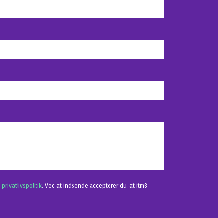
s
privatlivspolitik
. Ved at indsende accepterer du, at itm8