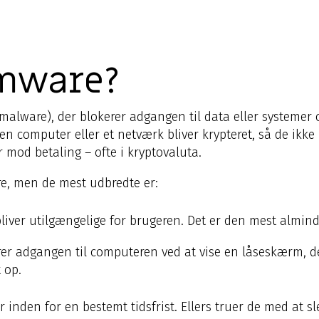
omware?
(malware), der blokerer adgangen til data eller systemer
å en computer eller et netværk bliver krypteret, så de ik
 mod betaling – ofte i kryptovaluta.
re, men de mest udbredte er:
e bliver utilgængelige for brugeren. Det er den mest almin
rer adgangen til computeren ved at vise en låseskærm, der
 op.
 inden for en bestemt tidsfrist. Ellers truer de med at 