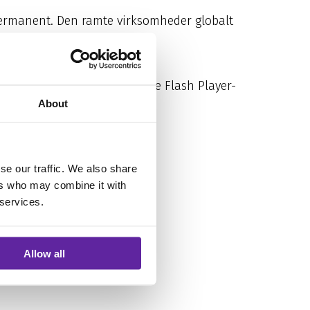
permanent. Den ramte virksomheder globalt
predtes primært gennem falske Flash Player-
About
are?
se our traffic. We also share
ers who may combine it with
 services.
Allow all