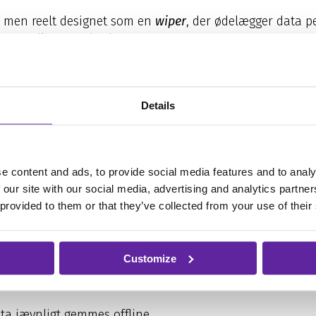
 men reelt designet som en
wiper
, der ødelægger data 
ry til at sprede sig.
od faktisk dekryptering, hvis løsesummen blev betalt. S
Details
r man sig mod ransomw
e content and ads, to provide social media features and to analy
 our site with our social media, advertising and analytics partn
 provided to them or that they’ve collected from your use of their
et vigtigt at:
ystem
Customize
phishing
ata jævnligt gemmes offline