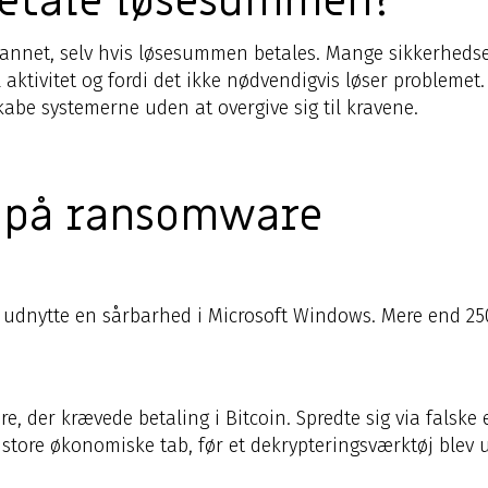
 betale løsesummen?
ndannet, selv hvis løsesummen betales. Mange sikkerheds
l aktivitet og fordi det ikke nødvendigvis løser probleme
be systemerne uden at overgive sig til kravene.
 på ransomware
 at udnytte en sårbarhed i Microsoft Windows. Mere end 25
e, der krævede betaling i Bitcoin. Spredte sig via falske 
store økonomiske tab, før et dekrypteringsværktøj blev u