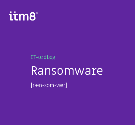
Gå
direkte
til
indhold
IT-ordbog
Ransomware
[ræn-som-vær]