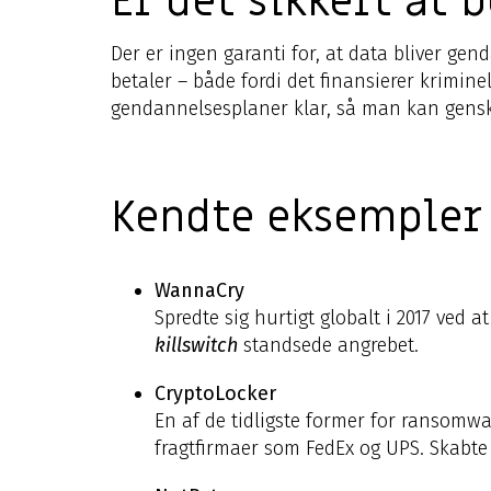
Er det sikkert at
Der er ingen garanti for, at data bliver ge
betaler – både fordi det finansierer krimine
gendannelsesplaner klar, så man kan genska
Kendte eksempler
WannaCry
Spredte sig hurtigt globalt i 2017 ved
killswitch
standsede angrebet.
CryptoLocker
En af de tidligste former for ransomwar
fragtfirmaer som FedEx og UPS. Skabte 