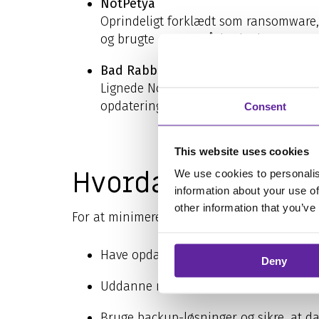
NotPetya
Oprindeligt forklædt som ransomware,
og brugte samme sårbarhed som WannaC
Bad Rabbit
Lignede NotPetya i virkemåde, men till
opdateringer.
Consent
This website uses cookies
Hvordan beskytte
We use cookies to personalis
information about your use of
other information that you’ve
For at minimere risikoen for ransomware er d
Have opdateret antivirus og operativs
Deny
Uddanne medarbejdere i at genkende 
Bruge backup-løsninger og sikre, at d