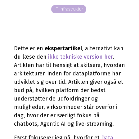
Application Services
Hardware & Software
Managed løsning
AI
IT-infrastruktur
Databasehåndtering
Hardware
Application Management
Microsoft 365 Copilot
Cloud & Hosting Services
Møderumsløsninger
Microsoft 365 Management
Dynamics 365 Copilot
FutureForms
Life Cycle Management
AI-video
Database Managed Services
Bruttolønsordning
Dette er en
ekspertartikel
, alternativt kan
du læse den
ikke tekniske version her
.
Consulting Services
Microsoft 365 Cost Control
Artiklen har til hensigt at skitsere, hvordan
Applikationsdrift og support
Copilot+
arkitekturen inden for dataplatforme har
Zabbix
CO2-aftryk på IT
udviklet sig over tid. Artiklen giver også et
bud på, hvilken platform der bedst
understøtter de udfordringer og
muligheder, virksomheder står overfor i
dag, hvor der er særligt fokus på
chatbots, Agentic AI og live-streaming.
Først fokuserer jeg på, hvorfor et
Data